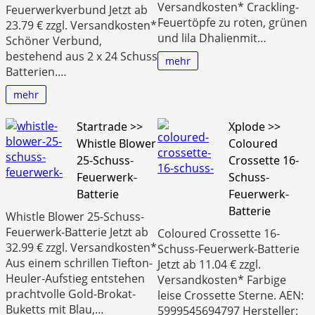
Versandkosten* Crackling-
Feuerwerkverbund Jetzt ab
Feuertöpfe zu roten, grünen
23.79 € zzgl. Versandkosten*
und lila Dhalienmit…
Schöner Verbund,
bestehend aus 2 x 24 Schuss
mehr
Batterien.…
mehr
Startrade >>
Xplode >>
Whistle Blower
Coloured
25-Schuss-
Crossette 16-
Feuerwerk-
Schuss-
Batterie
Feuerwerk-
Batterie
Whistle Blower 25-Schuss-
Feuerwerk-Batterie Jetzt ab
Coloured Crossette 16-
32.99 € zzgl. Versandkosten*
Schuss-Feuerwerk-Batterie
Aus einem schrillen Tiefton-
Jetzt ab 11.04 € zzgl.
Heuler-Aufstieg entstehen
Versandkosten* Farbige
prachtvolle Gold-Brokat-
leise Crossette Sterne. AEN:
Buketts mit Blau,…
5999545694797 Hersteller: