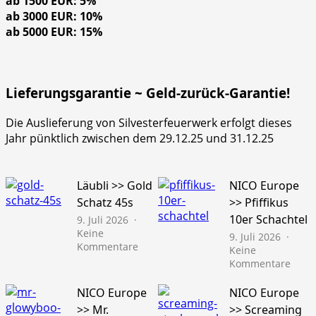
ab 1500 EUR: 5%
ab 3000 EUR: 10%
ab 5000 EUR: 15%
Lieferungsgarantie ~ Geld-zurück-Garantie!
Die Auslieferung von Silvesterfeuerwerk erfolgt dieses
Jahr pünktlich zwischen dem 29.12.25 und 31.12.25
Läubli >> Gold
NICO Europe
Schatz 45s
>> Pfiffikus
10er Schachtel
9. Juli 2026
Keine
9. Juli 2026
zu
Kommentare
Keine
Läubli
zu
Kommentare
>>
NICO
Gold
Euro
NICO Europe
NICO Europe
Schatz
>>
>> Mr.
>> Screaming
45s