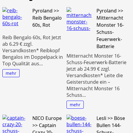
Pyroland >>
Pyroland >>
Reib Bengalo
Mitternacht
60s, Rot
Monster 16-
Schuss-
Reib Bengalo 60s, Rot Jetzt
Feuerwerk-
ab 6.29 € zzgl.
Batterie
Versandkosten* Reibkopf
Mitternacht Monster 16-
Bengalos im Doppelpack in
Schuss-Feuerwerk-Batterie
Top Qualität aus…
Jetzt ab 24.99 € zzgl.
mehr
Versandkosten* Leite die
Geisterstunde ein –
Mitternacht Monster 16
Schuss…
mehr
NICO Europe
Lesli >> Böse
>> Captain
Bullen 144-
Crazy 20-
Schuss-