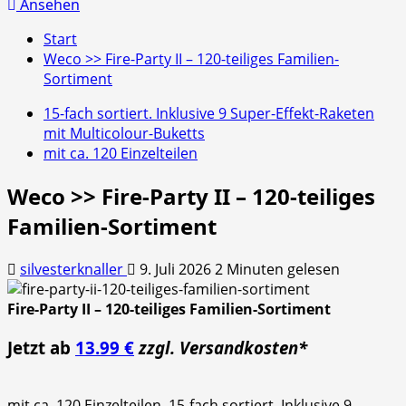
nach:
Ansehen
Start
Weco >> Fire-Party II – 120-teiliges Familien-
Sortiment
15-fach sortiert. Inklusive 9 Super-Effekt-Raketen
mit Multicolour-Buketts
mit ca. 120 Einzelteilen
Weco >> Fire-Party II – 120-teiliges
Familien-Sortiment
silvesterknaller
9. Juli 2026
2 Minuten gelesen
Fire-Party II – 120-teiliges Familien-Sortiment
Jetzt ab
13.99 €
zzgl. Versandkosten*
mit ca. 120 Einzelteilen, 15-fach sortiert. Inklusive 9