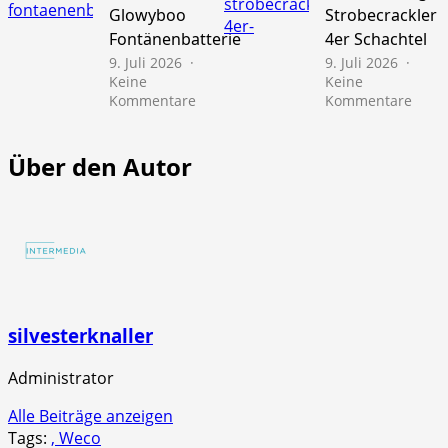
Pfiffi
Glowyboo
Strobecrackler
10er
Fontänenbatterie
4er Schachtel
Schac
9. Juli 2026
9. Juli 2026
Keine
Keine
zu
zu
Kommentare
Kommentare
NICO
NICO
Europe
Euro
>>
>>
Über den Autor
Mr.
Scre
Glowyboo
Strob
Fontänenbatterie
4er
Schac
silvesterknaller
Administrator
Alle Beiträge anzeigen
Tags:
, Weco