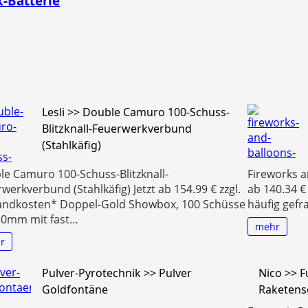
-Batterie
Lesli >> Double Camuro 100-Schuss-
Blitzknall-Feuerwerkverbund
(Stahlkäfig)
e Camuro 100-Schuss-Blitzknall-
Fireworks a
werkverbund (Stahlkäfig) Jetzt ab 154.99 € zzgl.
ab 140.34 €
andkosten* Doppel-Gold Showbox, 100 Schüsse
häufig gefr
30mm mit fast…
mehr
r
Pulver-Pyrotechnik >> Pulver
Nico >> F
Goldfontäne
Raketens