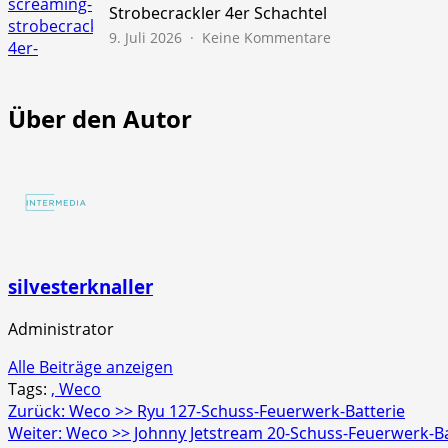
45s
Strobecrackler 4er Schachtel
zu
9. Juli 2026
Keine Kommentare
NICO
Europe
>>
Über den Autor
Screaming
Strobecrackler
4er
Schachtel
silvesterknaller
Administrator
Alle Beiträge anzeigen
Tags:
, Weco
Beitragsnavigation
Zurück:
Weco >> Ryu 127-Schuss-Feuerwerk-Batterie
Weiter:
Weco >> Johnny Jetstream 20-Schuss-Feuerwerk-Ba