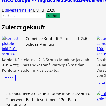
NICO Europe >> Highscore 25-Schuss-Feuerwerk
silvesterknaller
9. Juli 2026
Suchen
nach:
Zuletzt gekauft
Comet >> Konfetti-Pistole inkl. 2×6
Schuss Munition
Konfetti-Pistole inkl. 2×6 Schuss Munition Jetzt ab
Doubl
4.49 € zzgl. Versandkosten* Partyspaß mit der
Feuer
Konfetti-Pistole – inklusive 2×6…
Vers
von 
mehr
meh
Geisha-Rubro >> Double Demolition 20-Schuss-
Feuerwerk-Batteriesortiment 12er Pack
(Stahlkäfig)