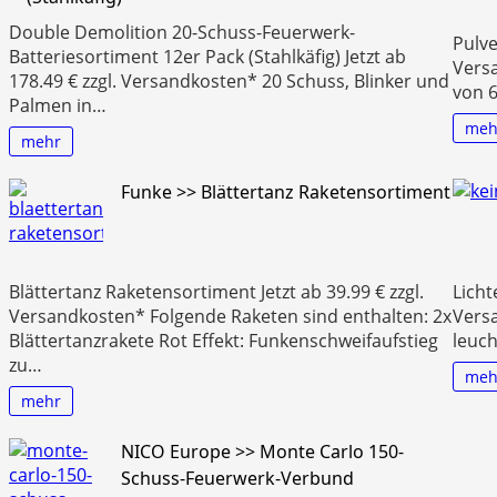
Double Demolition 20-Schuss-Feuerwerk-
Pulve
Batteriesortiment 12er Pack (Stahlkäfig) Jetzt ab
Vers
178.49 € zzgl. Versandkosten* 20 Schuss, Blinker und
von 
Palmen in…
meh
mehr
Funke >> Blättertanz Raketensortiment
Blättertanz Raketensortiment Jetzt ab 39.99 € zzgl.
Licht
Versandkosten* Folgende Raketen sind enthalten: 2x
Versa
Blättertanzrakete Rot Effekt: Funkenschweifaufstieg
leuch
zu…
meh
mehr
NICO Europe >> Monte Carlo 150-
Schuss-Feuerwerk-Verbund