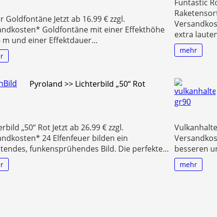
Funtastic R
Raketensort
r Goldfontäne Jetzt ab 16.99 € zzgl.
Versandkos
andkosten* Goldfontäne mit einer Effekthöhe
extra laute
6 m und einer Effektdauer…
mehr
r
Pyroland >> Lichterbild „50“ Rot
erbild „50“ Rot Jetzt ab 26.99 € zzgl.
Vulkanhalter
ndkosten* 24 Elfenfeuer bilden ein
Versandkos
tendes, funkensprühendes Bild. Die perfekte…
besseren u
r
mehr