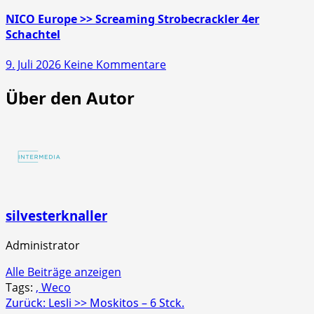
Europe
>>
NICO Europe >> Screaming Strobecrackler 4er
Mr.
Schachtel
Glowyboo
zu
9. Juli 2026
Keine Kommentare
Fontänenbatterie
NICO
Über den Autor
Europe
>>
Screaming
Strobecrackler
4er
Schachtel
silvesterknaller
Administrator
Alle Beiträge anzeigen
Tags:
, Weco
Beitragsnavigation
Zurück:
Lesli >> Moskitos – 6 Stck.