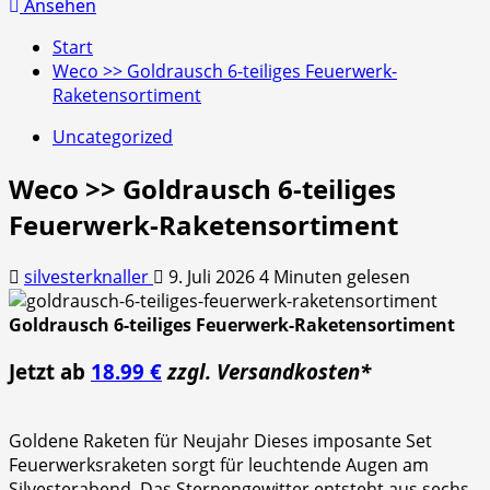
nach:
Ansehen
Start
Weco >> Goldrausch 6-teiliges Feuerwerk-
Raketensortiment
Uncategorized
Weco >> Goldrausch 6-teiliges
Feuerwerk-Raketensortiment
silvesterknaller
9. Juli 2026
4 Minuten gelesen
Goldrausch 6-teiliges Feuerwerk-Raketensortiment
Jetzt ab
18.99 €
zzgl. Versandkosten*
Goldene Raketen für Neujahr Dieses imposante Set
Feuerwerksraketen sorgt für leuchtende Augen am
Silvesterabend. Das Sternengewitter entsteht aus sechs