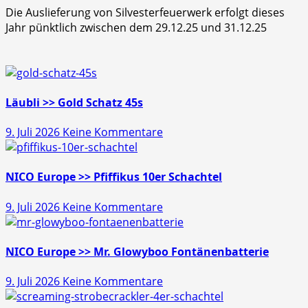
Die Auslieferung von Silvesterfeuerwerk erfolgt dieses
Jahr pünktlich zwischen dem 29.12.25 und 31.12.25
Läubli >> Gold Schatz 45s
zu
9. Juli 2026
Keine Kommentare
Läubli
>>
Gold
NICO Europe >> Pfiffikus 10er Schachtel
Schatz
zu
9. Juli 2026
Keine Kommentare
45s
NICO
Europe
>>
NICO Europe >> Mr. Glowyboo Fontänenbatterie
Pfiffikus
zu
9. Juli 2026
Keine Kommentare
10er
NICO
Schachtel