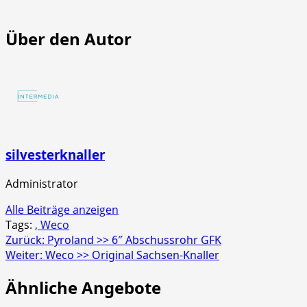
NICO
NICO
Europe
Euro
>>
>>
Über den Autor
Mr.
Scre
Glowyboo
Strob
Fontänenbatterie
4er
Schac
silvesterknaller
Administrator
Alle Beiträge anzeigen
Tags:
, Weco
Beitragsnavigation
Zurück:
Pyroland >> 6″ Abschussrohr GFK
Weiter:
Weco >> Original Sachsen-Knaller
Ähnliche Angebote