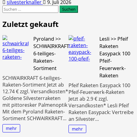
silvesterknaller
9. Juli 2026
Suchen
nach:
Zuletzt gekauft
Pyroland >>
Lesli >> Pfeif
SCHWAIRKRAFT
Raketen
6-teiliges-
Easypack 100
Raketen-
Pfeif-
Sortiment
Feuerwerk-
Raketen
SCHWAIRKRAFT 6-teiliges-
Raketen-Sortiment Jetzt ab
Pfeif Raketen Easypack 100
12.74 € zzgl. Versandkosten*
Pfeif-Feuerwerk-Raketen
Goldene Silvesterraketen
Jetzt ab 2.9 € zzgl.
mit pittoresker Palmenoptik
Versandkosten* Lesli Pfeif
Mit dem Pyroland Raketen-
Raketen Easypack: Vertreibe
Sortiment SCHWAIRKRAFT…
an Silvester…
mehr
mehr