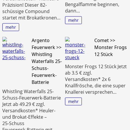
Bengalflamme beginnen,
Präzision! Dieser 82-
dann…
schüssige Compound
startet mit Brokatkronen…
mehr
mehr
Argento
Comet >>
Feuerwerk >>
Monster Frogs
Whistling
12 Stück
Waterfalls 25-
Monster Frogs 12 Stück Jetzt
Schuss-
ab 3.5 € zzgl.
Feuerwerk-
Versandkosten* 2x 6
Batterie
Knallfrösche, die eine super
Whistling Waterfalls 25-
Knallerei versprechen…
Schuss-Feuerwerk-Batterie
mehr
Jetzt ab 49.29 € zzgl.
Versandkosten* Heuler‑
und Brokat‑Effekte –
25‑Schuss
Feuerwerk‑Batterie mit