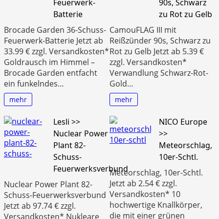
Feuerwerk-
90s, Schwarz
Batterie
zu Rot zu Gelb
Brocade Garden 36-Schuss-
CamouFLAG III mit
Feuerwerk-Batterie Jetzt ab
Reißzünder 90s, Schwarz zu
33.99 € zzgl. Versandkosten*
Rot zu Gelb Jetzt ab 5.39 €
Goldrausch im Himmel –
zzgl. Versandkosten*
Brocade Garden entfacht
Verwandlung Schwarz-Rot-
ein funkelndes…
Gold…
mehr
mehr
Lesli >>
NICO Europe
Nuclear Power
>>
Plant 82-
Meteorschlag,
Schuss-
10er-Schtl.
Feuerwerksverbund
Meteorschlag, 10er-Schtl.
Jetzt ab 2.54 € zzgl.
Nuclear Power Plant 82-
Versandkosten* 10
Schuss-Feuerwerksverbund
hochwertige Knallkörper,
Jetzt ab 97.74 € zzgl.
die mit einer grünen
Versandkosten* Nukleare