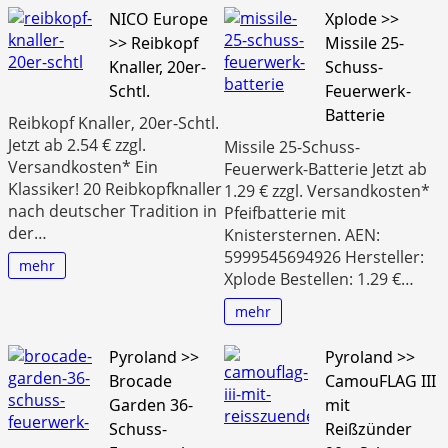
NICO Europe
Xplode >>
>> Reibkopf
Missile 25-
Knaller, 20er-
Schuss-
Schtl.
Feuerwerk-
Batterie
Reibkopf Knaller, 20er-Schtl.
Jetzt ab 2.54 € zzgl.
Missile 25-Schuss-
Versandkosten* Ein
Feuerwerk-Batterie Jetzt ab
Klassiker! 20 Reibkopfknaller
1.29 € zzgl. Versandkosten*
nach deutscher Tradition in
Pfeifbatterie mit
der…
Knistersternen. AEN:
5999545694926 Hersteller:
mehr
Xplode Bestellen: 1.29 €…
mehr
Pyroland >>
Pyroland >>
Brocade
CamouFLAG III
Garden 36-
mit
Schuss-
Reißzünder