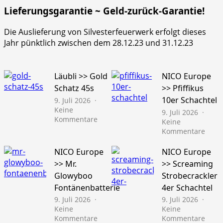
Lieferungsgarantie ~ Geld-zurück-Garantie!
Die Auslieferung von Silvesterfeuerwerk erfolgt dieses
Jahr pünktlich zwischen dem 28.12.23 und 31.12.23
Läubli >> Gold
NICO Europe
Schatz 45s
>> Pfiffikus
10er Schachtel
9. Juli 2026
Keine
9. Juli 2026
zu
Kommentare
Keine
Läubli
zu
Kommentare
>>
NICO
Gold
Euro
NICO Europe
NICO Europe
Schatz
>>
>> Mr.
>> Screaming
45s
Pfiffi
Glowyboo
Strobecrackler
10er
Fontänenbatterie
4er Schachtel
Schac
9. Juli 2026
9. Juli 2026
Keine
Keine
zu
zu
Kommentare
Kommentare