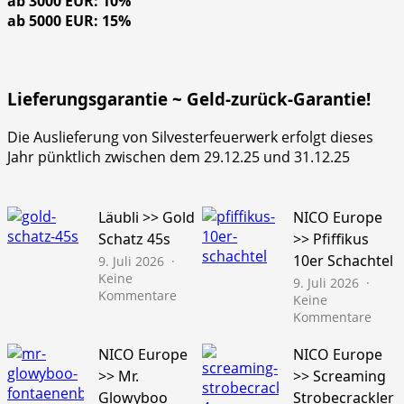
ab 3000 EUR: 10%
ab 5000 EUR: 15%
Lieferungsgarantie ~ Geld-zurück-Garantie!
Die Auslieferung von Silvesterfeuerwerk erfolgt dieses
Jahr pünktlich zwischen dem 29.12.25 und 31.12.25
Läubli >> Gold
NICO Europe
Schatz 45s
>> Pfiffikus
10er Schachtel
9. Juli 2026
Keine
9. Juli 2026
zu
Kommentare
Keine
Läubli
zu
Kommentare
>>
NICO
Gold
Euro
NICO Europe
NICO Europe
Schatz
>>
>> Mr.
>> Screaming
45s
Pfiffi
Glowyboo
Strobecrackler
10er