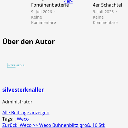
Fontänenbatterie
4er Schachtel
Schac
9. Juli 2026
9. Juli 2026
Keine
Keine
zu
zu
Kommentare
Kommentare
NICO
NICO
Europe
Euro
>>
>>
Über den Autor
Mr.
Scre
Glowyboo
Strob
Fontänenbatterie
4er
Schac
silvesterknaller
Administrator
Alle Beiträge anzeigen
Tags:
, Weco
Beitragsnavigation
Zurück:
Weco >> Weco Bühnenblitz groß, 10 Stk