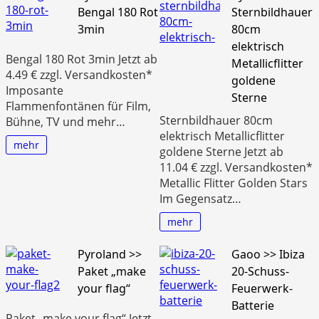
Bengal 180 Rot
Sternbildhauer
3min
80cm
elektrisch
Bengal 180 Rot 3min Jetzt ab
Metallicflitter
4.49 € zzgl. Versandkosten*
goldene
Imposante
Sterne
Flammenfontänen für Film,
Sternbildhauer 80cm
Bühne, TV und mehr…
elektrisch Metallicflitter
mehr
goldene Sterne Jetzt ab
11.04 € zzgl. Versandkosten*
Metallic Flitter Golden Stars
Im Gegensatz…
mehr
Pyroland >>
Gaoo >> Ibiza
Paket „make
20-Schuss-
your flag“
Feuerwerk-
Batterie
Paket „make your flag“ Jetzt