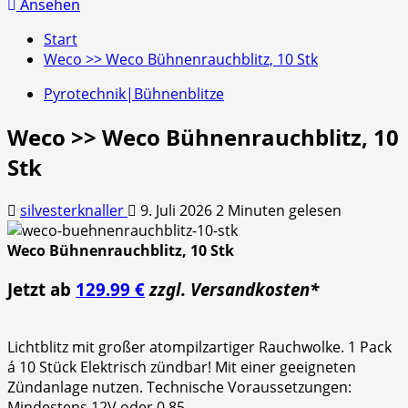
nach:
Ansehen
Start
Weco >> Weco Bühnenrauchblitz, 10 Stk
Pyrotechnik|Bühnenblitze
Weco >> Weco Bühnenrauchblitz, 10
Stk
silvesterknaller
9. Juli 2026
2 Minuten gelesen
Weco Bühnenrauchblitz, 10 Stk
Jetzt ab
129.99 €
zzgl. Versandkosten*
Lichtblitz mit großer atompilzartiger Rauchwolke. 1 Pack
á 10 Stück Elektrisch zündbar! Mit einer geeigneten
Zündanlage nutzen. Technische Voraussetzungen:
Mindestens 12V oder 0,85