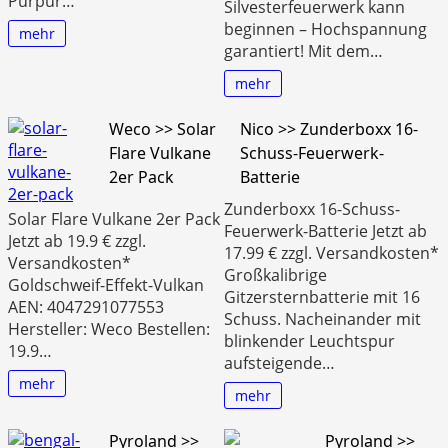
Purpur…
Silvesterfeuerwerk kann
beginnen – Hochspannung
mehr
garantiert! Mit dem…
mehr
Weco >> Solar
Nico >> Zunderboxx 16-
Flare Vulkane
Schuss-Feuerwerk-
2er Pack
Batterie
Zunderboxx 16-Schuss-
Solar Flare Vulkane 2er Pack
Feuerwerk-Batterie Jetzt ab
Jetzt ab 19.9 € zzgl.
17.99 € zzgl. Versandkosten*
Versandkosten*
Großkalibrige
Goldschweif-Effekt-Vulkan
Gitzersternbatterie mit 16
AEN: 4047291077553
Schuss. Nacheinander mit
Hersteller: Weco Bestellen:
blinkender Leuchtspur
19.9…
aufsteigende…
mehr
mehr
Pyroland >>
Pyroland >>