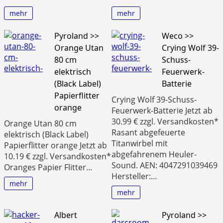
mehr
mehr
Pyroland >>
Weco >>
Orange Utan
Crying Wolf 39-
80 cm
Schuss-
elektrisch
Feuerwerk-
(Black Label)
Batterie
Papierflitter
Crying Wolf 39-Schuss-
orange
Feuerwerk-Batterie Jetzt ab
30.99 € zzgl. Versandkosten*
Orange Utan 80 cm
Rasant abgefeuerte
elektrisch (Black Label)
Titanwirbel mit
Papierflitter orange Jetzt ab
abgefahrenem Heuler-
10.19 € zzgl. Versandkosten*
Sound. AEN: 4047291039469
Oranges Papier Flitter…
Hersteller:…
mehr
mehr
Albert
Pyroland >>