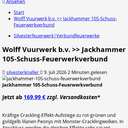
nach:
Ansehen
Start
Wolff Vuurwerk b.v. >> Jackhammer 105-Schuss-
Feuerwerkverbund
Silvesterfeuerwerk|Verbundfeuerwerke
Wolff Vuurwerk b.v. >> Jackhammer
105-Schuss-Feuerwerkverbund
silvesterknaller
9. Juli 2026
2 Minuten gelesen
Jackhammer 105-Schuss-Feuerwerkverbund
Jetzt ab
169.99 €
zzgl. Versandkosten*
Kräftige Crackling-Effekt-Aufstiege zu rot-grünen und
goldgelb lilanen Peonys mit Monster-Cracklingwolken. In
Anschluss werden die gleichen Effekte sehr rasant