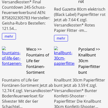
rot
Versandkosten* Final
Countdown 245-Schuss-
Red Gazette 80cm elektrisch
Feuerwerkverbund AEN:
(Black Label) Papierflitter rot
8758202305783 Hersteller:
Jetzt ab 7.64 € zzgl.
Geisha-Rubro Bestellen:
Versandkosten* Rotes
121.54…
Papier Flitter -im…
mehr
mehr
Weco >>
Pyroland >>
Fountains of
Knallbunt
Life 6er
30cm
Fontänen-
Papierflitter
Sortiment
bunt
Fountains of Life 6er
Knallbunt 30cm Papierflitter
Fontänen-Sortiment Jetzt ab
bunt Jetzt ab 3.59 € zzgl.
12.74 € zzgl. Versandkosten*
Versandkosten* Bunter
Bodenfeuerwerkset für
Konfetti‑Shooter ·
Silvester Mit der 6er
Papierflitter Die Knallbunt
Schachtel…
30cm Konfetti‑Shooter…