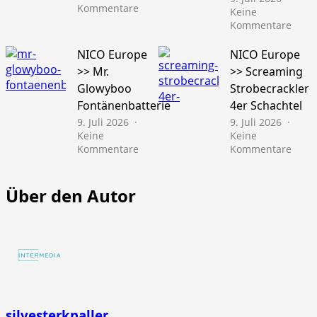
zu
Kommentare
Keine
Läubli
zu
Kommentare
>>
NICO
Gold
Euro
NICO Europe
NICO Europe
Schatz
>>
>> Mr.
>> Screaming
45s
Pfiffi
Glowyboo
Strobecrackler
10er
Fontänenbatterie
4er Schachtel
Schac
9. Juli 2026
9. Juli 2026
Keine
Keine
zu
zu
Kommentare
Kommentare
NICO
NICO
Europe
Euro
>>
>>
Über den Autor
Mr.
Scre
Glowyboo
Strob
Fontänenbatterie
4er
Schac
silvesterknaller