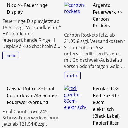
Nico >> Feuerringe
Argento
Display
Feuerwerk >>
Carbon
Feuerringe Display Jetzt ab
Rockets
19.6 € zzgl. Versandkosten*
Hüpfende und
Carbon Rockets Jetzt ab
feuersprühende Ringe. 1
21.99 € zzgl. Versandkosten*
Display á 40 Schachteln á…
Sortiment aus 5×2
unterschiedlichen Raketen
mehr
mit Goldschweif-Aufstief zu
verschiedenfarbigen Gold-…
mehr
Geisha-Rubro >> Final
Pyroland >>
Countdown 245-Schuss-
Red Gazette
Feuerwerkverbund
80cm
elektrisch
Final Countdown 245-
(Black Label)
Schuss-Feuerwerkverbund
Papierflitter
Jetzt ab 121.54 € zzgl.