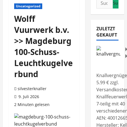
Suchen
Uncategorized
nach:
Wolff
Vuurwerk b.v.
ZULETZT
GEKAUFT
>> Magdeburg
K
100-Schuss-
Leuchtkugelve
rbund
Knallvergnügen
5.99 € zzgl.
silvesterknaller
Versandkoste
Knallfeuerwer
9. Juli 2026
7-teilig mit 40
2 Minuten gelesen
verschiedenen
AEN: 4001266
Hersteller: Kel