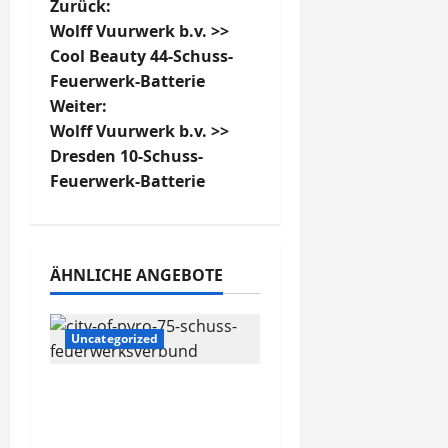
B
Zurück:
Wolff Vuurwerk b.v. >>
e
Cool Beauty 44-Schuss-
Feuerwerk-Batterie
i
Weiter:
t
Wolff Vuurwerk b.v. >>
Dresden 10-Schuss-
r
Feuerwerk-Batterie
a
g
ÄHNLICHE ANGEBOTE
s
n
Uncategorized
a
Lesli >> City of Pyro 75-
Schuss-
v
Feuerwerksverbund