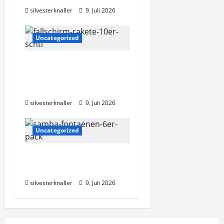
i
silvesterknaller
9. Juli 2026
g
Uncategorized
a
NICO Europe >>
t
Fallschirm-Rakete,
10er-Schtl.
i
silvesterknaller
9. Juli 2026
o
Uncategorized
n
Cialfir >> Samba
Fontänen 6er Pack
silvesterknaller
9. Juli 2026