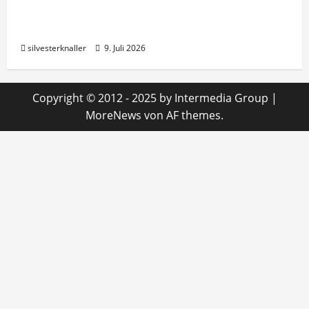
NICO Europe >> Screaming Strobecrackler
4er Schachtel
silvesterknaller
9. Juli 2026
Copyright © 2012 - 2025 by Intermedia Group
|
MoreNews
von AF themes.