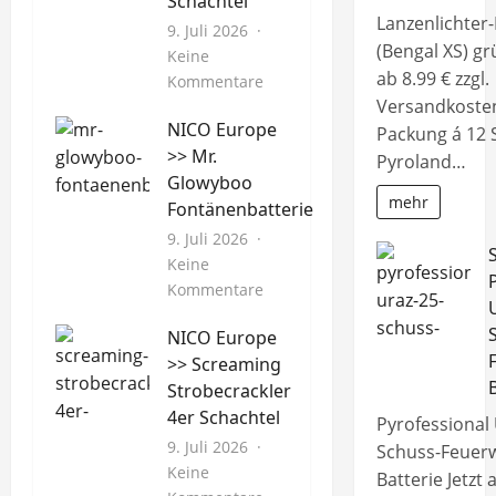
Schachtel
Lanzenlichter-
9. Juli 2026
(Bengal XS) grü
Keine
ab 8.99 € zzgl.
zu
Kommentare
Versandkoste
NICO
NICO Europe
Europe
Packung á 12 
>> Mr.
>>
Pyroland…
Glowyboo
Pfiffikus
mehr
Fontänenbatterie
10er
Schachtel
9. Juli 2026
Keine
zu
Kommentare
NICO
NICO Europe
Europe
>> Screaming
>>
Strobecrackler
Mr.
4er Schachtel
Glowyboo
Pyrofessional
Fontänenbatterie
9. Juli 2026
Schuss-Feuer
Keine
Batterie Jetzt 