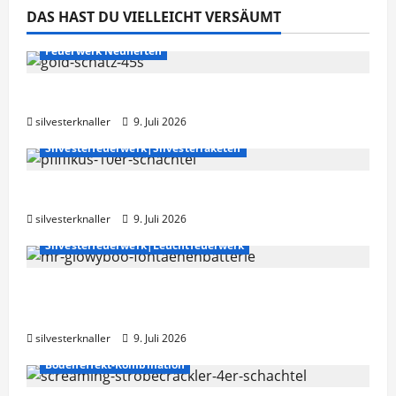
DAS HAST DU VIELLEICHT VERSÄUMT
Feuerwerk Neuheiten
Läubli >> Gold Schatz 45s
silvesterknaller
9. Juli 2026
Silvesterfeuerwerk|Silvesterraketen
NICO Europe >> Pfiffikus 10er Schachtel
silvesterknaller
9. Juli 2026
Silvesterfeuerwerk|Leuchtfeuerwerk
NICO Europe >> Mr. Glowyboo
Fontänenbatterie
silvesterknaller
9. Juli 2026
Bodeneffekt-Kombination