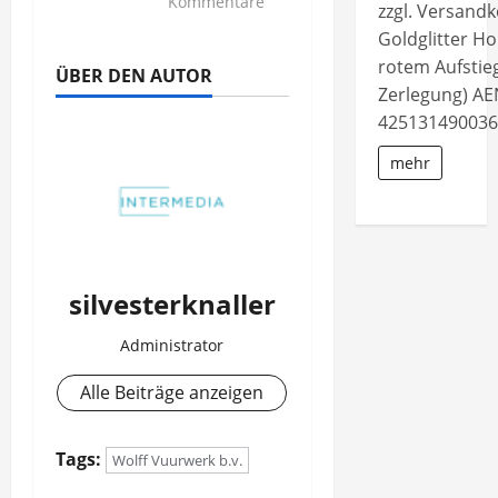
zu
Kommentare
zzgl. Versand
NICO
Goldglitter Ho
Europe
rotem Aufstieg
ÜBER DEN AUTOR
>>
Zerlegung) AE
Screaming
42513149003
Strobecrackler
4er
mehr
Schachtel
silvesterknaller
Administrator
Alle Beiträge anzeigen
Tags:
Wolff Vuurwerk b.v.