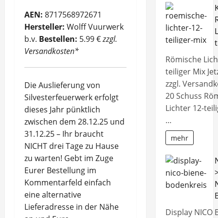
AEN:
8717568972671
Hersteller:
Wolff Vuurwerk
L
b.v.
Bestellen:
5.99 €
zzgl.
t
Versandkosten*
Römische Lich
teiliger Mix Je
zzgl. Versand
Die Auslieferung von
20 Schuss Rö
Silvesterfeuerwerk erfolgt
Lichter 12-tei
dieses Jahr pünktlich
…
zwischen dem 28.12.25 und
31.12.25 – Ihr braucht
mehr
NICHT drei Tage zu Hause
zu warten! Gebt im Zuge
Eurer Bestellung im
Kommentarfeld einfach
eine alternative
Lieferadresse in der Nähe
Display NICO 