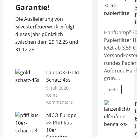
Garantie!
P
Die Auslieferung von
Silvesterfeuerwerk erfolgt
HanfDampf 3
dieses Jahr pünktlich
Papierflitter 
zwischen dem 29.12.25 und
Jetzt ab 3.59 € 
31.12.25
Versandkoste
rundes Papier
Aufdruck Hanfb
Läubli >> Gold
grün.…
Schatz 45s
9. Juli 2026
mehr
Keine
zu
Kommentare
Läubli
NICO Europe
>>
>> Pfiffikus
Gold
10er
Schatz
45s