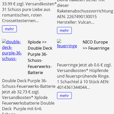
33.99 € zzgl. Versandkosten*
dieser
31 Schuss pure Liebe aus
Raketenabschussvorrichtung
romantischen, roten
AEN: 2267490130015
Crossettesternen…
Hersteller: Vulcan…
mehr
mehr
Xplode >>
NICO Europe
Double Deck
>> Feuerringe
Purple 36-
Schuss-
Feuerringe Jetzt ab 0.6 € zzgl.
Feuerwerks-
Versandkosten* Hüpfende
Batterie
und feuersprühende Ringe.
Double Deck Purple 36-
1 Schachtel á 10 Stück AEN:
Schuss-Feuerwerks-Batterie
4014361344044…
Jetzt ab 32.73 € zzgl.
mehr
Versandkosten* Xplode
Feuerwerksbatterie Double
Deck Purple mit 6×6