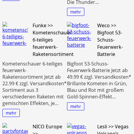
Die Thunder…
mehr
Funke >>
Weco >>
Kometenschauer
Bigfoot 53-
6-teiliges
Schuss-
feuerwerk-
Feuerwerk-
Raketensortiment
Batterie
Kometenschauer 6-teiliges
Bigfoot 53-Schuss-
feuerwerk-
Feuerwerk-Batterie Jetzt ab
Raketensortiment Jetzt ab
49.99 € zzgl. Versandkosten*
22.99 € zzgl. Versandkosten*
Brillante Kometen in Grün,
Sortiment aus 3
Blau und Rot mit großem
verschiedenen Raketen mit
Gold-Spinnen-Effekt…
gemischten Effekten, je…
mehr
mehr
NICO Europe
Lesli >> Vegas
>>
Volcano’s