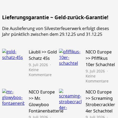
Lieferungsgarantie ~ Geld-zurück-Garantie!
Die Auslieferung von Silvesterfeuerwerk erfolgt dieses
Jahr pünktlich zwischen dem 29.12.25 und 31.12.25
Läubli >> Gold
NICO Europe
Schatz 45s
>> Pfiffikus
10er Schachtel
9. Juli 2026
Keine
9. Juli 2026
zu
Kommentare
Keine
Läubli
zu
Kommentare
>>
NICO
Gold
Euro
NICO Europe
NICO Europe
Schatz
>>
>> Mr.
>> Screaming
45s
Pfiffi
Glowyboo
Strobecrackler
10er
Fontänenbatterie
4er Schachtel
Schac
9. Juli 2026
9. Juli 2026