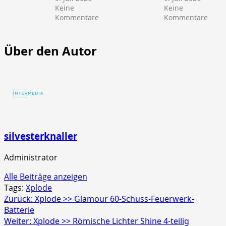
Keine
Keine
zu
zu
Kommentare
Kommentare
NICO
NICO
Europe
Euro
>>
>>
Über den Autor
Mr.
Scre
Glowyboo
Strob
Fontänenbatterie
4er
Schac
silvesterknaller
Administrator
Alle Beiträge anzeigen
Tags:
Xplode
Beitragsnavigation
Zurück:
Xplode >> Glamour 60-Schuss-Feuerwerk-
Batterie
Weiter:
Xplode >> Römische Lichter Shine 4-teilig