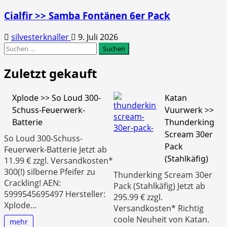
Cialfir >> Samba Fontänen 6er Pack
silvesterknaller
9. Juli 2026
Suchen
nach:
Zuletzt gekauft
Xplode >> So Loud 300-
Katan
Schuss-Feuerwerk-
Vuurwerk >>
Batterie
Thunderking
Scream 30er
So Loud 300-Schuss-
Pack
Feuerwerk-Batterie Jetzt ab
(Stahlkäfig)
11.99 € zzgl. Versandkosten*
300(!) silberne Pfeifer zu
Thunderking Scream 30er
Crackling! AEN:
Pack (Stahlkäfig) Jetzt ab
5999545695497 Hersteller:
295.99 € zzgl.
Xplode…
Versandkosten* Richtig
coole Neuheit von Katan.
mehr