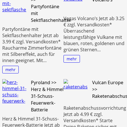
Partyfontäne
mit
Vegas Volcano’s Jetzt ab 3.25
Sektflaschenhalter
€ zzgl. Versandkosten*
Partyfontäne mit
Überraschend
Sektflaschenhalter Jetzt ab
leistungsfähige Vulkane mit
3.99 € zzgl. Versandkosten*
blauen, roten, goldenen und
Raucharme Zimmerfontäne
grünen Sternen…
mit Silbereffekt, auch für
mehr
innen geeignet. Mit…
mehr
Pyroland >>
Vulcan Europe
Herz & Himmel
>>
31-Schuss-
Raketenabschus
Feuerwerk-
Raketenabschussvorrichtung
Batterie
Jetzt ab 4.99 € zzgl.
Herz & Himmel 31-Schuss-
Versandkosten* Starte
Feuerwerk-Batterie Jetzt ab
Deine Raketen sicher mit