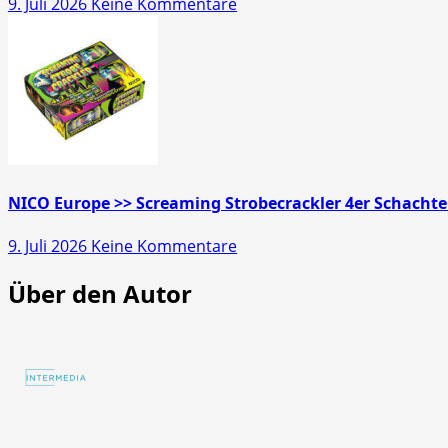
zu
9. Juli 2026
Keine Kommentare
NICO
Europe
>>
Mr.
Glowyboo
Fontänenbatterie
NICO Europe >> Screaming Strobecrackler 4er Schachte
zu
9. Juli 2026
Keine Kommentare
NICO
Über den Autor
Europe
>>
Screaming
Strobecrackler
4er
Schachtel