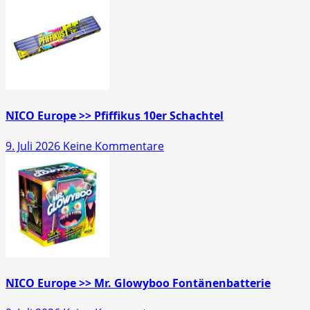
>>
Gold
Schatz
45s
NICO Europe >> Pfiffikus 10er Schachtel
zu
9. Juli 2026
Keine Kommentare
NICO
Europe
>>
Pfiffikus
10er
Schachtel
NICO Europe >> Mr. Glowyboo Fontänenbatterie