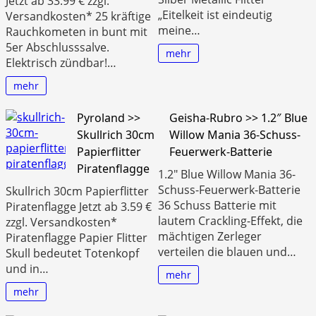
Jetzt ab 33.99 € zzgl.
„Eitelkeit ist eindeutig
Versandkosten* 25 kräftige
meine…
Rauchkometen in bunt mit
5er Abschlusssalve.
mehr
Elektrisch zündbar!…
mehr
Pyroland >>
Geisha-Rubro >> 1.2″ Blue
Skullrich 30cm
Willow Mania 36-Schuss-
Papierflitter
Feuerwerk-Batterie
Piratenflagge
1.2″ Blue Willow Mania 36-
Schuss-Feuerwerk-Batterie
Skullrich 30cm Papierflitter
36 Schuss Batterie mit
Piratenflagge Jetzt ab 3.59 €
lautem Crackling-Effekt, die
zzgl. Versandkosten*
mächtigen Zerleger
Piratenflagge Papier Flitter
verteilen die blauen und…
Skull bedeutet Totenkopf
und in…
mehr
mehr