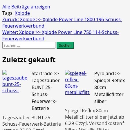
Alle Beiträge anzeigen
Tags:
Xplode
Beitragsnavigation
Zurück:
Xplode >> Xplode Power Line 1800 196-Schuss-
Feuerwerkverbund
Weiter:
Xplode >> Xplode Power Line 750 114-Schuss-
Feuerwerkverbund
Suchen
nach:
Zuletzt gekauft
Startrade >>
Pyroland >>
Tageszauber
Spiegel Reflex
BUNT 25-
80cm
Schuss-
Metallicflitter
Feuerwerk-
silber
Batterie
Spiegel Reflex 80cm
Metallicflitter silber Jetzt ab
Tageszauber BUNT 25-
6.29 € zzgl. Versandkosten*
Schuss-Feuerwerk-Batterie
Silber Metallic Flitter