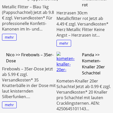
rot
Metallic Flitter – Blau 1kg
(Pappschachtel) Jetzt ab 9.8
Herzrasen 30cm
€ zzgl. Versandkosten* Für
Metallicflitter rot Jetzt ab
professionelle Konfetti-
4.49 € zzgl. Versandkosten*
Kanonen im In- und…
Herz Metallic Flitter Keine
Angst – Herzrasen ist…
mehr
mehr
Nico >> Firebowls – 35er-
Panda >>
Dose
Kometen-
Knaller 20er
Firebowls – 35er-Dose Jetzt
Schachtel
ab 5.99 € zzgl.
Versandkosten* 35
Kometen-Knaller 20er
Knatterbälle in der Dose mit
Schachtel Jetzt ab 0.99 € zzgl.
laut knisternden
Versandkosten* 20 Knaller
Silberfunken.…
pro Schachtel mit lauten
Cracklingsternen. AEN:
mehr
4250645101143…