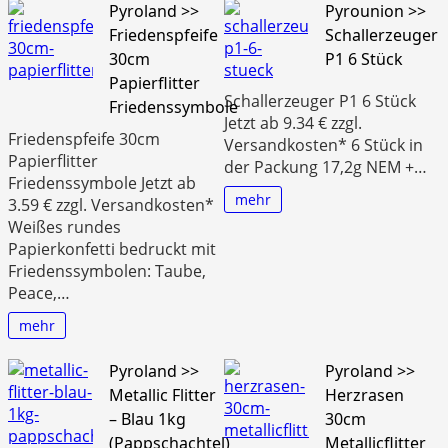
Pyroland >>
Pyrounion >>
Friedenspfeife
Schallerzeuger
30cm
P1 6 Stück
Papierflitter
Schallerzeuger P1 6 Stück
Friedenssymbole
Jetzt ab 9.34 € zzgl.
Friedenspfeife 30cm
Versandkosten* 6 Stück in
Papierflitter
der Packung 17,2g NEM +…
Friedenssymbole Jetzt ab
mehr
3.59 € zzgl. Versandkosten*
Weißes rundes
Papierkonfetti bedruckt mit
Friedenssymbolen: Taube,
Peace,…
mehr
Pyroland >>
Pyroland >>
Metallic Flitter
Herzrasen
– Blau 1kg
30cm
(Pappschachtel)
Metallicflitter