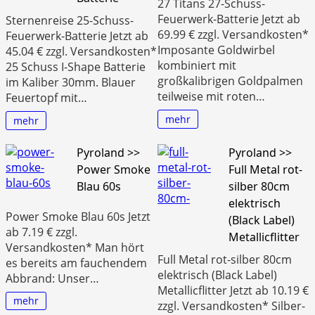
27 Titans 27-Schuss-
Feuerwerk-Batterie Jetzt ab
Sternenreise 25-Schuss-
69.99 € zzgl. Versandkosten*
Feuerwerk-Batterie Jetzt ab
Imposante Goldwirbel
45.04 € zzgl. Versandkosten*
kombiniert mit
25 Schuss I-Shape Batterie
großkalibrigen Goldpalmen
im Kaliber 30mm. Blauer
teilweise mit roten…
Feuertopf mit…
mehr
mehr
Pyroland >>
Pyroland >>
Power Smoke
Full Metal rot-
Blau 60s
silber 80cm
elektrisch
Power Smoke Blau 60s Jetzt
(Black Label)
ab 7.19 € zzgl.
Metallicflitter
Versandkosten* Man hört
Full Metal rot-silber 80cm
es bereits am fauchendem
elektrisch (Black Label)
Abbrand: Unser…
Metallicflitter Jetzt ab 10.19 €
mehr
zzgl. Versandkosten* Silber-