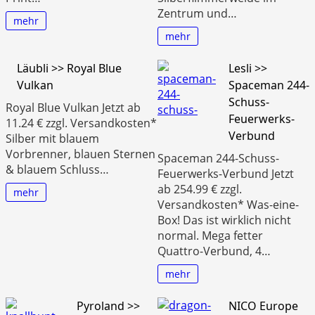
Zentrum und…
mehr
mehr
Läubli >> Royal Blue
Lesli >>
Vulkan
Spaceman 244-
Schuss-
Royal Blue Vulkan Jetzt ab
Feuerwerks-
11.24 € zzgl. Versandkosten*
Verbund
Silber mit blauem
Vorbrenner, blauen Sternen
Spaceman 244-Schuss-
& blauem Schluss…
Feuerwerks-Verbund Jetzt
ab 254.99 € zzgl.
mehr
Versandkosten* Was-eine-
Box! Das ist wirklich nicht
normal. Mega fetter
Quattro-Verbund, 4…
mehr
Pyroland >>
NICO Europe