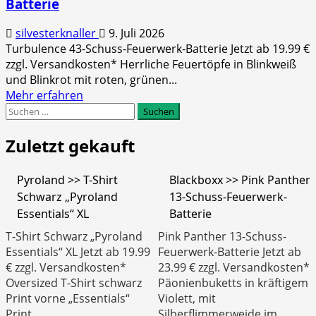
Batterie
silvesterknaller
9. Juli 2026
Turbulence 43-Schuss-Feuerwerk-Batterie Jetzt ab 19.99 €
zzgl. Versandkosten* Herrliche Feuertöpfe in Blinkweiß
und Blinkrot mit roten, grünen...
Mehr
Mehr erfahren
Suchen
Informationen
nach:
über
Weco
Zuletzt gekauft
>>
Turbulence
Pyroland >> T-Shirt
Blackboxx >> Pink Panther
43-
Schwarz „Pyroland
13-Schuss-Feuerwerk-
Schuss-
Essentials“ XL
Batterie
Feuerwerk-
Batterie
T-Shirt Schwarz „Pyroland
Pink Panther 13-Schuss-
Essentials“ XL Jetzt ab 19.99
Feuerwerk-Batterie Jetzt ab
€ zzgl. Versandkosten*
23.99 € zzgl. Versandkosten*
Oversized T-Shirt schwarz
Päonienbuketts in kräftigem
Print vorne „Essentials“
Violett, mit
Print…
Silberflimmerweide im