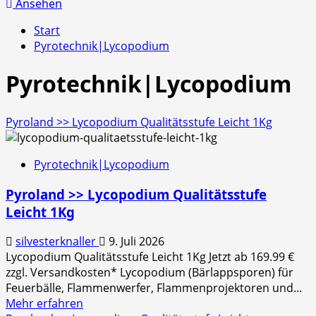
nach:
Ansehen
Start
Pyrotechnik|Lycopodium
Pyrotechnik|Lycopodium
Pyroland >> Lycopodium Qualitätsstufe Leicht 1Kg
Pyrotechnik|Lycopodium
Pyroland >> Lycopodium Qualitätsstufe
Leicht 1Kg
silvesterknaller
9. Juli 2026
Lycopodium Qualitätsstufe Leicht 1Kg Jetzt ab 169.99 €
zzgl. Versandkosten* Lycopodium (Bärlappsporen) für
Feuerbälle, Flammenwerfer, Flammenprojektoren und...
Mehr
Mehr erfahren