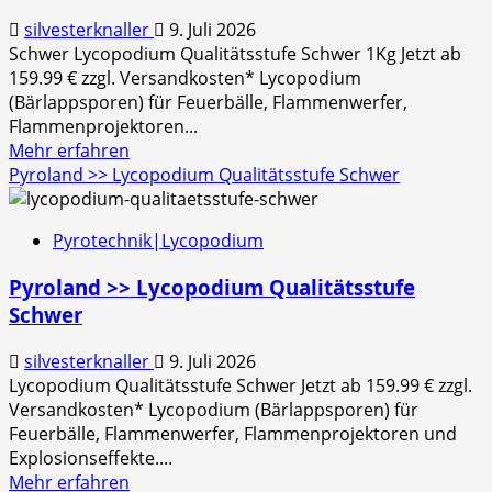
silvesterknaller
9. Juli 2026
Schwer Lycopodium Qualitätsstufe Schwer 1Kg Jetzt ab
159.99 € zzgl. Versandkosten* Lycopodium
(Bärlappsporen) für Feuerbälle, Flammenwerfer,
Flammenprojektoren...
Mehr
Mehr erfahren
Informationen
Pyroland >> Lycopodium Qualitätsstufe Schwer
über
Pyroland
Pyrotechnik|Lycopodium
>>
Schwer
Pyroland >> Lycopodium Qualitätsstufe
Lycopodium
Schwer
Qualitätsstufe
Schwer
silvesterknaller
9. Juli 2026
1Kg
Lycopodium Qualitätsstufe Schwer Jetzt ab 159.99 € zzgl.
Versandkosten* Lycopodium (Bärlappsporen) für
Feuerbälle, Flammenwerfer, Flammenprojektoren und
Explosionseffekte....
Mehr
Mehr erfahren