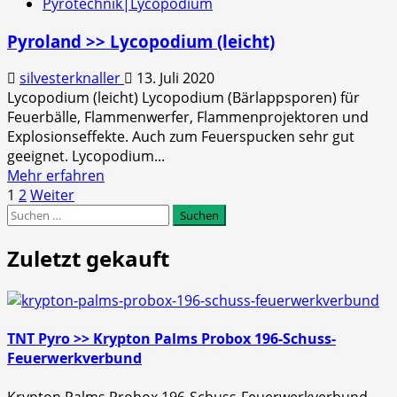
Pyrotechnik|Lycopodium
Pyroland
>>
Pyroland >> Lycopodium (leicht)
Lycopodium
(leicht)
silvesterknaller
13. Juli 2020
250g
Lycopodium (leicht) Lycopodium (Bärlappsporen) für
Feuerbälle, Flammenwerfer, Flammenprojektoren und
Explosionseffekte. Auch zum Feuerspucken sehr gut
geeignet. Lycopodium...
Mehr
Mehr erfahren
Seitennummerierung
Informationen
1
2
Weiter
Suchen
über
der
nach:
Pyroland
Beiträge
>>
Zuletzt gekauft
Lycopodium
(leicht)
TNT Pyro >> Krypton Palms Probox 196-Schuss-
Feuerwerkverbund
Krypton Palms Probox 196-Schuss-Feuerwerkverbund