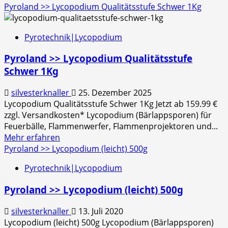
Informationen
Pyroland >> Lycopodium Qualitätsstufe Schwer 1Kg
über
Pyroland
Pyrotechnik|Lycopodium
>>
Lycopodium
Pyroland >> Lycopodium Qualitätsstufe
Qualitätsstufe
Schwer 1Kg
Schwer
silvesterknaller
25. Dezember 2025
Lycopodium Qualitätsstufe Schwer 1Kg Jetzt ab 159.99 €
zzgl. Versandkosten* Lycopodium (Bärlappsporen) für
Feuerbälle, Flammenwerfer, Flammenprojektoren und...
Mehr
Mehr erfahren
Informationen
Pyroland >> Lycopodium (leicht) 500g
über
Pyrotechnik|Lycopodium
Pyroland
>>
Pyroland >> Lycopodium (leicht) 500g
Lycopodium
Qualitätsstufe
silvesterknaller
13. Juli 2020
Schwer
Lycopodium (leicht) 500g Lycopodium (Bärlappsporen)
1Kg