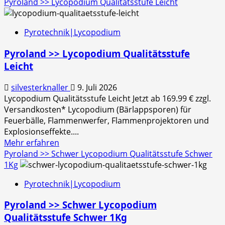
Informationen
Pyroland >> Lycopodium Qualitätsstufe Leicht
über
Pyroland
Pyrotechnik|Lycopodium
>>
Lycopodium
Pyroland >> Lycopodium Qualitätsstufe
Qualitätsstufe
Leicht
Leicht
1Kg
silvesterknaller
9. Juli 2026
Lycopodium Qualitätsstufe Leicht Jetzt ab 169.99 € zzgl.
Versandkosten* Lycopodium (Bärlappsporen) für
Feuerbälle, Flammenwerfer, Flammenprojektoren und
Explosionseffekte....
Mehr
Mehr erfahren
Informationen
Pyroland >> Schwer Lycopodium Qualitätsstufe Schwer
über
1Kg
Pyroland
Pyrotechnik|Lycopodium
>>
Lycopodium
Pyroland >> Schwer Lycopodium
Qualitätsstufe
Qualitätsstufe Schwer 1Kg
Leicht