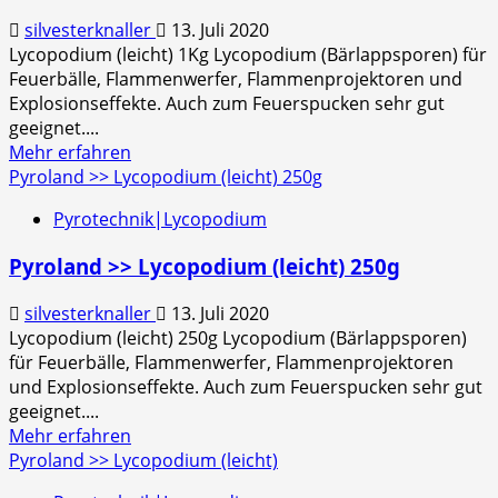
(leicht)
silvesterknaller
13. Juli 2020
4Kg
Lycopodium (leicht) 1Kg Lycopodium (Bärlappsporen) für
Feuerbälle, Flammenwerfer, Flammenprojektoren und
Explosionseffekte. Auch zum Feuerspucken sehr gut
geeignet....
Mehr
Mehr erfahren
Informationen
Pyroland >> Lycopodium (leicht) 250g
über
Pyrotechnik|Lycopodium
Pyroland
>>
Pyroland >> Lycopodium (leicht) 250g
Lycopodium
(leicht)
silvesterknaller
13. Juli 2020
1Kg
Lycopodium (leicht) 250g Lycopodium (Bärlappsporen)
für Feuerbälle, Flammenwerfer, Flammenprojektoren
und Explosionseffekte. Auch zum Feuerspucken sehr gut
geeignet....
Mehr
Mehr erfahren
Informationen
Pyroland >> Lycopodium (leicht)
über