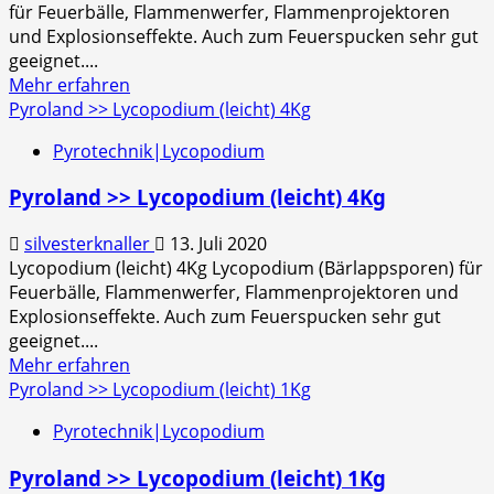
für Feuerbälle, Flammenwerfer, Flammenprojektoren
und Explosionseffekte. Auch zum Feuerspucken sehr gut
geeignet....
Mehr
Mehr erfahren
Informationen
Pyroland >> Lycopodium (leicht) 4Kg
über
Pyrotechnik|Lycopodium
Pyroland
>>
Pyroland >> Lycopodium (leicht) 4Kg
Lycopodium
(leicht)
silvesterknaller
13. Juli 2020
500g
Lycopodium (leicht) 4Kg Lycopodium (Bärlappsporen) für
Feuerbälle, Flammenwerfer, Flammenprojektoren und
Explosionseffekte. Auch zum Feuerspucken sehr gut
geeignet....
Mehr
Mehr erfahren
Informationen
Pyroland >> Lycopodium (leicht) 1Kg
über
Pyrotechnik|Lycopodium
Pyroland
>>
Pyroland >> Lycopodium (leicht) 1Kg
Lycopodium