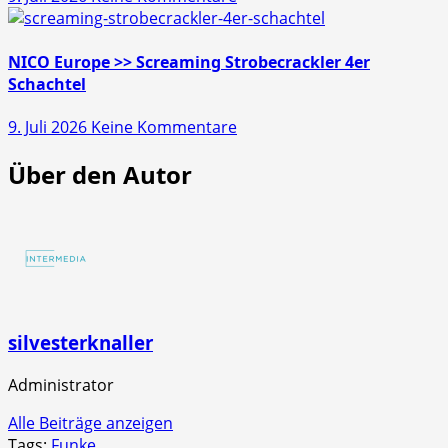
NICO
Schachtel
Europe
>>
NICO Europe >> Screaming Strobecrackler 4er
Mr.
Schachtel
Glowyboo
zu
9. Juli 2026
Keine Kommentare
Fontänenbatterie
NICO
Über den Autor
Europe
>>
Screaming
Strobecrackler
4er
Schachtel
silvesterknaller
Administrator
Alle Beiträge anzeigen
Tags:
Funke