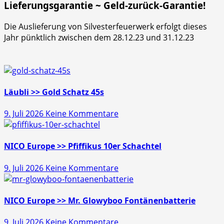
Lieferungsgarantie ~ Geld-zurück-Garantie!
Die Auslieferung von Silvesterfeuerwerk erfolgt dieses
Jahr pünktlich zwischen dem 28.12.23 und 31.12.23
Läubli >> Gold Schatz 45s
zu
9. Juli 2026
Keine Kommentare
Läubli
>>
Gold
NICO Europe >> Pfiffikus 10er Schachtel
Schatz
zu
9. Juli 2026
Keine Kommentare
45s
NICO
Europe
>>
NICO Europe >> Mr. Glowyboo Fontänenbatterie
Pfiffikus
zu
9. Juli 2026
Keine Kommentare
10er