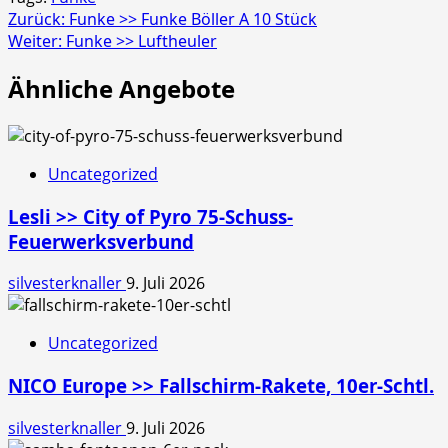
Beitragsnavigation
Zurück:
Funke >> Funke Böller A 10 Stück
Weiter:
Funke >> Luftheuler
Ähnliche Angebote
Uncategorized
Lesli >> City of Pyro 75-Schuss-
Feuerwerksverbund
silvesterknaller
9. Juli 2026
Uncategorized
NICO Europe >> Fallschirm-Rakete, 10er-Schtl.
silvesterknaller
9. Juli 2026