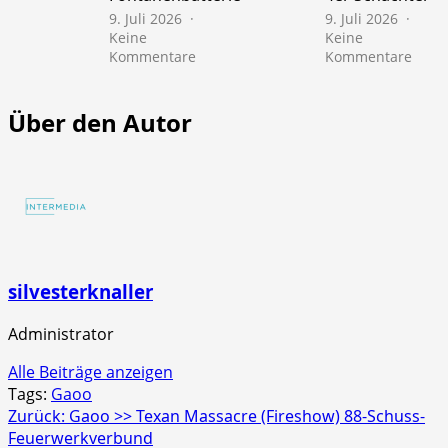
9. Juli 2026
9. Juli 2026
Keine
Keine
zu
zu
Kommentare
Kommentare
NICO
NICO
Europe
Euro
>>
>>
Über den Autor
Mr.
Scre
Glowyboo
Strob
Fontänenbatterie
4er
Schac
silvesterknaller
Administrator
Alle Beiträge anzeigen
Tags:
Gaoo
Beitragsnavigation
Zurück:
Gaoo >> Texan Massacre (Fireshow) 88-Schuss-
Feuerwerkverbund