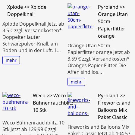
Xplode >> Xplode
Pyroland >>
Doppelknall
Orange Utan
50cm
Xplode Doppelknall Jetzt ab
Papierflitter
3.5 € zzgl. Versandkosten*
orange
Doppelter lauter
Schwarzpulver-Knall, am
Orange Utan 50cm
Boden und in der Luft. 1…
Papierflitter orange Jetzt ab
3.59 € zzgl. Versandkosten*
mehr
Oranges Papier Flitter Die
Affen sind los…
mehr
Weco >> Weco
Pyroland >>
Bühnenrauchblitz,
Fireworks and
10 Stk
Balloons Mix
Paket Classic
Weco Bühnenrauchblitz, 10
Fireworks and Balloons Mix
Stk Jetzt ab 129.99 € zzgl.
Paket Classic Jetzt ab 104.57