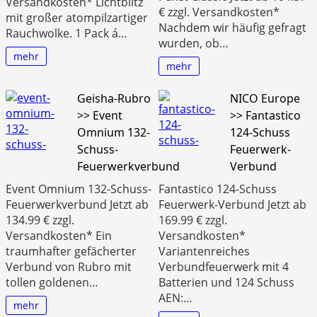
Versandkosten* Lichtblitz
€ zzgl. Versandkosten*
mit großer atompilzartiger
Nachdem wir häufig gefragt
Rauchwolke. 1 Pack á…
wurden, ob…
mehr
mehr
Geisha-Rubro
NICO Europe
>> Event
>> Fantastico
Omnium 132-
124-Schuss
Schuss-
Feuerwerk-
Feuerwerkverbund
Verbund
Event Omnium 132-Schuss-
Fantastico 124-Schuss
Feuerwerkverbund Jetzt ab
Feuerwerk-Verbund Jetzt ab
134.99 € zzgl.
169.99 € zzgl.
Versandkosten* Ein
Versandkosten*
traumhafter gefächerter
Variantenreiches
Verbund von Rubro mit
Verbundfeuerwerk mit 4
tollen goldenen…
Batterien und 124 Schuss
AEN:…
mehr