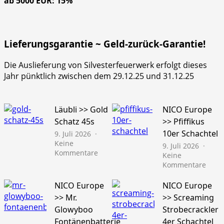
ab 5000 EUR: 15%
Lieferungsgarantie ~ Geld-zurück-Garantie!
Die Auslieferung von Silvesterfeuerwerk erfolgt dieses
Jahr pünktlich zwischen dem 29.12.25 und 31.12.25
Läubli >> Gold
NICO Europe
Schatz 45s
>> Pfiffikus
10er Schachtel
9. Juli 2026
Keine
9. Juli 2026
zu
Kommentare
Keine
Läubli
zu
Kommentare
>>
NICO
Gold
Euro
NICO Europe
NICO Europe
Schatz
>>
>> Mr.
>> Screaming
45s
Pfiffi
Glowyboo
Strobecrackler
10er
Fontänenbatterie
4er Schachtel
Schac