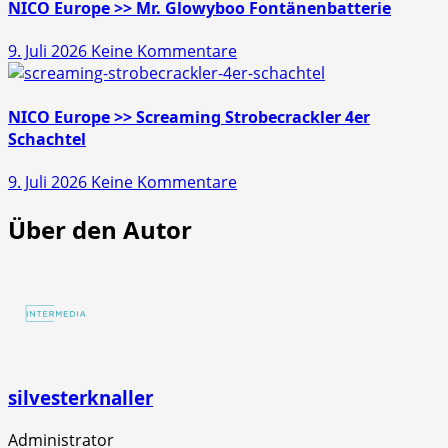
>>
NICO Europe >> Mr. Glowyboo Fontänenbatterie
Pfiffikus
zu
9. Juli 2026
Keine Kommentare
10er
NICO
Schachtel
Europe
>>
NICO Europe >> Screaming Strobecrackler 4er
Mr.
Schachtel
Glowyboo
zu
9. Juli 2026
Keine Kommentare
Fontänenbatterie
NICO
Über den Autor
Europe
>>
Screaming
Strobecrackler
4er
Schachtel
silvesterknaller
Administrator