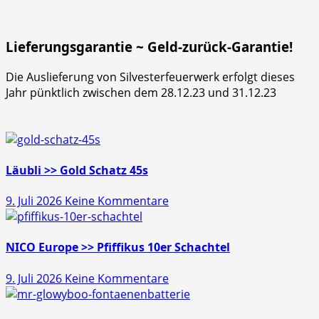
Lieferungsgarantie ~ Geld-zurück-Garantie!
Die Auslieferung von Silvesterfeuerwerk erfolgt dieses
Jahr pünktlich zwischen dem 28.12.23 und 31.12.23
Läubli >> Gold Schatz 45s
zu
9. Juli 2026
Keine Kommentare
Läubli
>>
Gold
NICO Europe >> Pfiffikus 10er Schachtel
Schatz
zu
9. Juli 2026
Keine Kommentare
45s
NICO
Europe