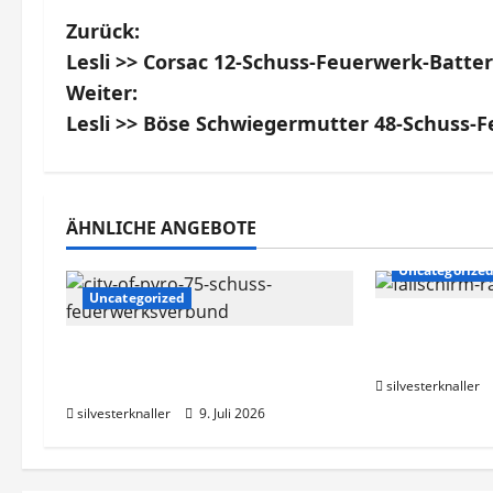
B
Zurück:
Lesli >> Corsac 12-Schuss-Feuerwerk-Batter
e
Weiter:
i
Lesli >> Böse Schwiegermutter 48-Schuss-
t
r
ÄHNLICHE ANGEBOTE
a
Uncategorize
Uncategorized
g
NICO Europe
s
Lesli >> City of Pyro 75-
Rakete, 10er
Schuss-Feuerwerksverbund
silvesterknaller
n
silvesterknaller
9. Juli 2026
a