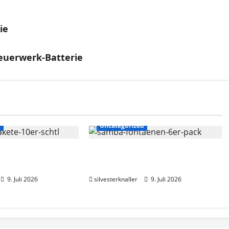
ie
Feuerwerk-Batterie
d
Uncategorized
 >> Fallschirm-
Cialfir >> Samba Fontänen
-Schtl.
6er Pack
9. Juli 2026
silvesterknaller
9. Juli 2026