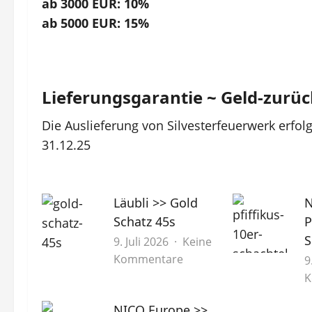
ab 3000 EUR: 10%
ab 5000 EUR: 15%
Lieferungsgarantie ~ Geld-zurüc
Die Auslieferung von Silvesterfeuerwerk erfol
31.12.25
Läubli >> Gold
N
Schatz 45s
P
S
9. Juli 2026
Keine
zu
Kommentare
9
Läubli
K
>>
NICO Europe >>
Gold