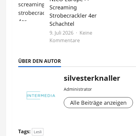
Screaming
Schatz
45s
Strobecrackler 4er
Schachtel
9. Juli 2026
Keine
zu
Kommentare
NICO
Europe
ÜBER DEN AUTOR
>>
Screaming
silvesterknaller
Strobecrackler
4er
Administrator
Schachtel
Alle Beiträge anzeigen
Tags:
Lesli