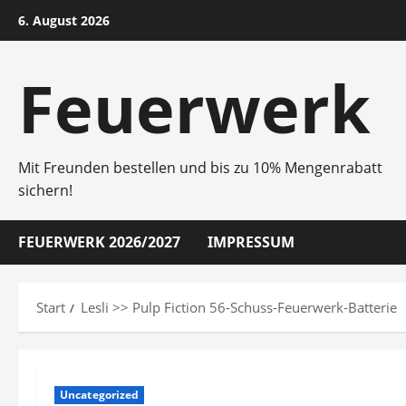
Zum
6. August 2026
Inhalt
springen
Feuerwerk
Mit Freunden bestellen und bis zu 10% Mengenrabatt
sichern!
FEUERWERK 2026/2027
IMPRESSUM
Start
Lesli >> Pulp Fiction 56-Schuss-Feuerwerk-Batterie
Uncategorized