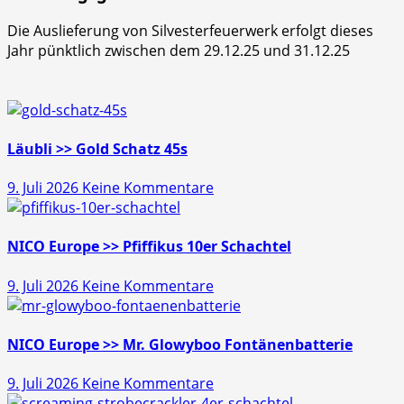
Die Auslieferung von Silvesterfeuerwerk erfolgt dieses
Jahr pünktlich zwischen dem 29.12.25 und 31.12.25
Läubli >> Gold Schatz 45s
zu
9. Juli 2026
Keine Kommentare
Läubli
>>
Gold
NICO Europe >> Pfiffikus 10er Schachtel
Schatz
zu
9. Juli 2026
Keine Kommentare
45s
NICO
Europe
>>
NICO Europe >> Mr. Glowyboo Fontänenbatterie
Pfiffikus
zu
9. Juli 2026
Keine Kommentare
10er
NICO
Schachtel