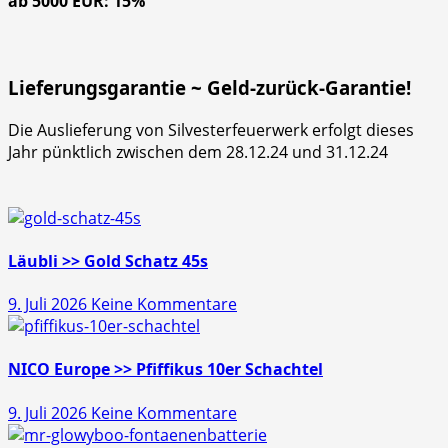
ab 5000 EUR: 15%
Lieferungsgarantie ~ Geld-zurück-Garantie!
Die Auslieferung von Silvesterfeuerwerk erfolgt dieses
Jahr pünktlich zwischen dem 28.12.24 und 31.12.24
Läubli >> Gold Schatz 45s
zu
9. Juli 2026
Keine Kommentare
Läubli
>>
Gold
NICO Europe >> Pfiffikus 10er Schachtel
Schatz
zu
9. Juli 2026
Keine Kommentare
45s
NICO