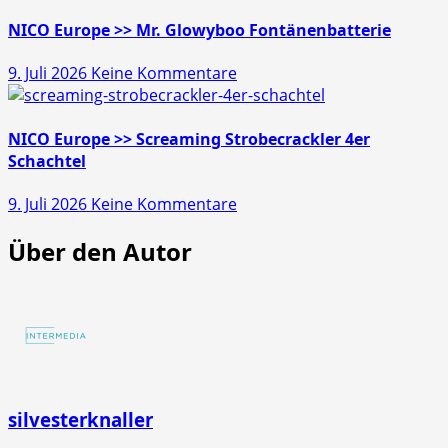
Europe
>>
NICO Europe >> Mr. Glowyboo Fontänenbatterie
Pfiffikus
zu
9. Juli 2026
Keine Kommentare
10er
NICO
Schachtel
Europe
>>
NICO Europe >> Screaming Strobecrackler 4er
Mr.
Schachtel
Glowyboo
zu
9. Juli 2026
Keine Kommentare
Fontänenbatterie
NICO
Über den Autor
Europe
>>
Screaming
Strobecrackler
4er
Schachtel
silvesterknaller