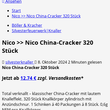
nach:
Ansehen
Start
Nico >> Nico China-Cracker 320 Stück
Böller & Kracher
Silvesterfeuerwerk|Knaller
Nico >> Nico China-Cracker 320
Stück
silvesterknaller
8. Oktober 2024
2 Minuten gelesen
Nico China-Cracker 320 Stück
Jetzt ab
12.74 €
zzgl. Versandkosten*
Total verknallt – klassischer China-Cracker mit lautem
Knalleffekt. 320 Stück Knallkörper zylindrisch mit
Anzündschnur. 1 Schinken á 40 Packungen á 8 Stück. 0,6g
NEM pro Knallkörper