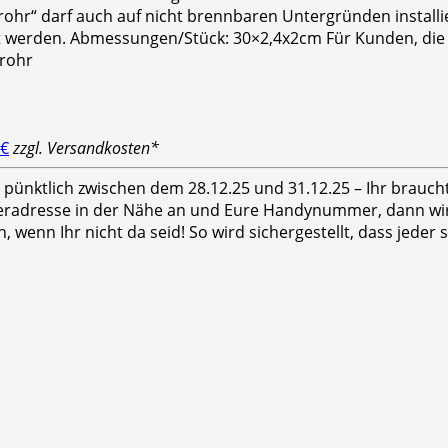
r“ darf auch auf nicht brennbaren Untergründen installier
t werden. Abmessungen/Stück: 30×2,4x2cm Für Kunden, die
lrohr
 €
zzgl. Versandkosten*
hr pünktlich zwischen dem 28.12.25 und 31.12.25 – Ihr brauc
feradresse in der Nähe an und Eure Handynummer, dann wird
n, wenn Ihr nicht da seid! So wird sichergestellt, dass jed