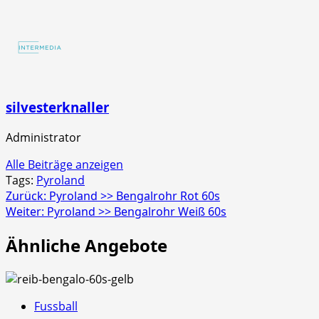
Screaming
Strobecrackler
4er
Schachtel
silvesterknaller
Administrator
Alle Beiträge anzeigen
Tags:
Pyroland
Beitragsnavigation
Zurück:
Pyroland >> Bengalrohr Rot 60s
Weiter:
Pyroland >> Bengalrohr Weiß 60s
Ähnliche Angebote
Fussball