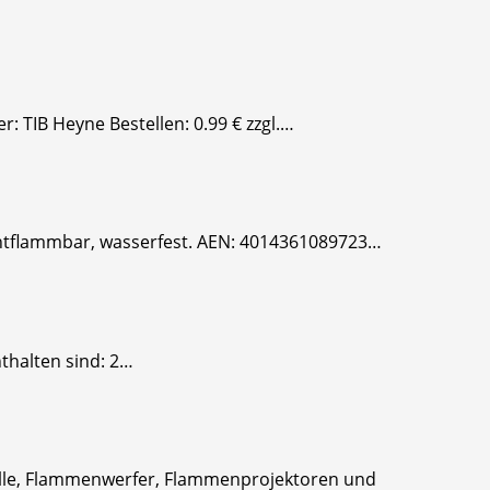
: TIB Heyne Bestellen: 0.99 € zzgl.…
 entflammbar, wasserfest. AEN: 4014361089723…
nthalten sind: 2…
bälle, Flammenwerfer, Flammenprojektoren und