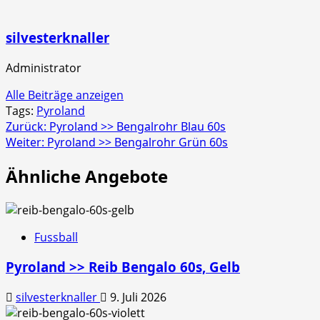
silvesterknaller
Administrator
Alle Beiträge anzeigen
Tags:
Pyroland
Beitragsnavigation
Zurück:
Pyroland >> Bengalrohr Blau 60s
Weiter:
Pyroland >> Bengalrohr Grün 60s
Ähnliche Angebote
Fussball
Pyroland >> Reib Bengalo 60s, Gelb
silvesterknaller
9. Juli 2026