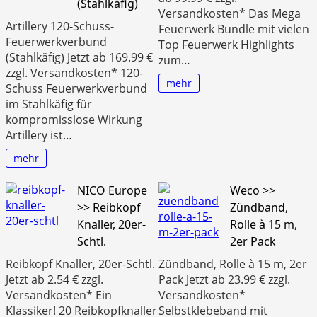
(Stahlkäfig)
Versandkosten* Das Mega
Artillery 120-Schuss-
Feuerwerk Bundle mit vielen
Feuerwerkverbund
Top Feuerwerk Highlights
(Stahlkäfig) Jetzt ab 169.99 €
zum…
zzgl. Versandkosten* 120-
mehr
Schuss Feuerwerkverbund
im Stahlkäfig für
kompromisslose Wirkung
Artillery ist…
mehr
NICO Europe
Weco >>
>> Reibkopf
Zündband,
Knaller, 20er-
Rolle à 15 m,
Schtl.
2er Pack
Reibkopf Knaller, 20er-Schtl.
Zündband, Rolle à 15 m, 2er
Jetzt ab 2.54 € zzgl.
Pack Jetzt ab 23.99 € zzgl.
Versandkosten* Ein
Versandkosten*
Klassiker! 20 Reibkopfknaller
Selbstklebeband mit