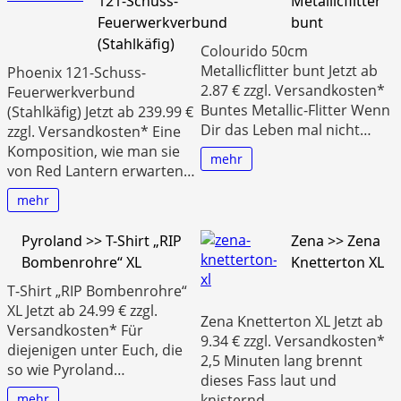
121-Schuss-
Metallicflitter
Feuerwerkverbund
bunt
(Stahlkäfig)
Colourido 50cm
Metallicflitter bunt Jetzt ab
Phoenix 121-Schuss-
2.87 € zzgl. Versandkosten*
Feuerwerkverbund
Buntes Metallic-Flitter Wenn
(Stahlkäfig) Jetzt ab 239.99 €
Dir das Leben mal nicht…
zzgl. Versandkosten* Eine
Komposition, wie man sie
mehr
von Red Lantern erwarten…
mehr
Pyroland >> T-Shirt „RIP
Zena >> Zena
Bombenrohre“ XL
Knetterton XL
T-Shirt „RIP Bombenrohre“
XL Jetzt ab 24.99 € zzgl.
Zena Knetterton XL Jetzt ab
Versandkosten* Für
9.34 € zzgl. Versandkosten*
diejenigen unter Euch, die
2,5 Minuten lang brennt
so wie Pyroland…
dieses Fass laut und
mehr
knisternd.…