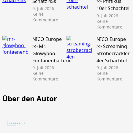
Schatz 45s
>> Pfiffikus
10er Schachtel
9. Juli 2026
Keine
9. Juli 2026
zu
Kommentare
Keine
Läubli
zu
Kommentare
>>
NICO
Gold
Euro
NICO Europe
NICO Europe
Schatz
>>
>> Mr.
>> Screaming
45s
Pfiffi
Glowyboo
Strobecrackler
10er
Fontänenbatterie
4er Schachtel
Schac
9. Juli 2026
9. Juli 2026
Keine
Keine
zu
zu
Kommentare
Kommentare
NICO
NICO
Europe
Euro
>>
>>
Über den Autor
Mr.
Scre
Glowyboo
Strob
Fontänenbatterie
4er
Schac