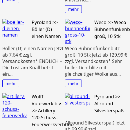
mehr
Pyroland >>
Weco >> Weco
Böller (D)
Bühnenfunkenbl
einen Namen
groß, 10 Stk
Böller (D) einen Namen Jetzt
Weco Bühnenfunkenblitz
ab 7.64 € zzgl.
groß, 10 Stk Jetzt ab 129.99 €
Versandkosten* ENDLICH –
zzgl. Versandkosten* Sehr
Die Lust am Knall betritt
heller Lichtblitz mit
ein…
gleichzeitiger Wolke aus…
mehr
mehr
Wolff
Pyroland >>
Vuurwerk b.v.
Allround
>> Artillery
Silvesterspaß
120-Schuss-
Allround Silvesterspaß Jetzt
Feuerwerkverbund
ab 99.99 € zzgl.