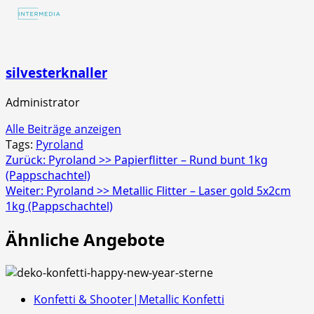
4er
Schachtel
silvesterknaller
Administrator
Alle Beiträge anzeigen
Tags:
Pyroland
Beitragsnavigation
Zurück:
Pyroland >> Papierflitter – Rund bunt 1kg
(Pappschachtel)
Weiter:
Pyroland >> Metallic Flitter – Laser gold 5x2cm
1kg (Pappschachtel)
Ähnliche Angebote
Konfetti & Shooter|Metallic Konfetti