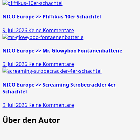
Läubli
>>
Gold
NICO Europe >> Pfiffikus 10er Schachtel
Schatz
zu
9. Juli 2026
Keine Kommentare
45s
NICO
Europe
>>
NICO Europe >> Mr. Glowyboo Fontänenbatterie
Pfiffikus
zu
9. Juli 2026
Keine Kommentare
10er
NICO
Schachtel
Europe
>>
NICO Europe >> Screaming Strobecrackler 4er
Mr.
Schachtel
Glowyboo
zu
9. Juli 2026
Keine Kommentare
Fontänenbatterie
NICO
Über den Autor
Europe
>>
Screaming
Strobecrackler