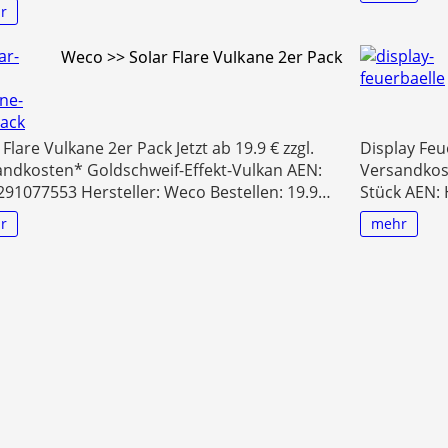
r
Weco >> Solar Flare Vulkane 2er Pack
 Flare Vulkane 2er Pack Jetzt ab 19.9 € zzgl.
Display Feue
andkosten* Goldschweif-Effekt-Vulkan AEN:
Versandkost
91077553 Hersteller: Weco Bestellen: 19.9…
Stück AEN: 
r
mehr