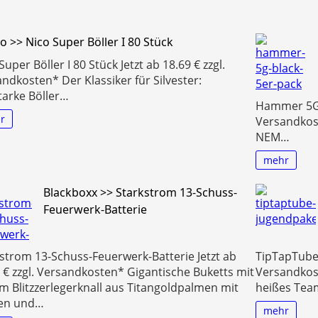
o >> Nico Super Böller I 80 Stück
Super Böller I 80 Stück Jetzt ab 18.69 € zzgl.
ndkosten* Der Klassiker für Silvester:
tarke Böller…
Hammer 5G B
r
Versandkos
NEM…
mehr
Blackboxx >> Starkstrom 13-Schuss-
Feuerwerk-Batterie
strom 13-Schuss-Feuerwerk-Batterie Jetzt ab
TipTapTube 
 € zzgl. Versandkosten* Gigantische Buketts mit
Versandkost
m Blitzzerlegerknall aus Titangoldpalmen mit
heißes Tea
en und…
mehr