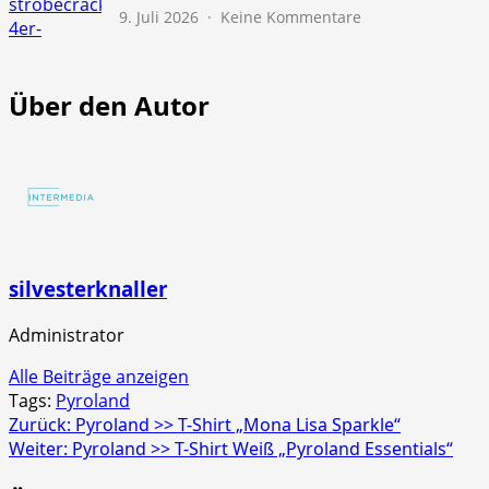
zu
9. Juli 2026
Keine Kommentare
NICO
Europe
>>
Über den Autor
Screaming
Strobecrackler
4er
Schachtel
silvesterknaller
Administrator
Alle Beiträge anzeigen
Tags:
Pyroland
Beitragsnavigation
Zurück:
Pyroland >> T-Shirt „Mona Lisa Sparkle“
Weiter:
Pyroland >> T-Shirt Weiß „Pyroland Essentials“