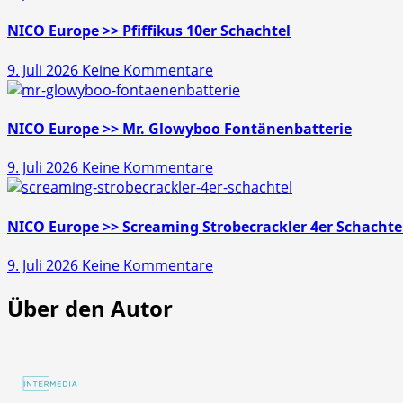
>>
Gold
NICO Europe >> Pfiffikus 10er Schachtel
Schatz
zu
9. Juli 2026
Keine Kommentare
45s
NICO
Europe
>>
NICO Europe >> Mr. Glowyboo Fontänenbatterie
Pfiffikus
zu
9. Juli 2026
Keine Kommentare
10er
NICO
Schachtel
Europe
>>
NICO Europe >> Screaming Strobecrackler 4er Schachte
Mr.
zu
9. Juli 2026
Keine Kommentare
Glowyboo
NICO
Fontänenbatterie
Über den Autor
Europe
>>
Screaming
Strobecrackler
4er
Schachtel