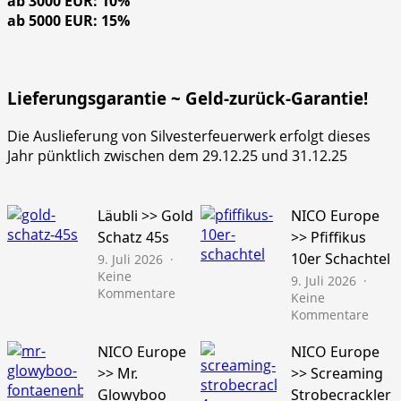
ab 3000 EUR: 10%
ab 5000 EUR: 15%
Lieferungsgarantie ~ Geld-zurück-Garantie!
Die Auslieferung von Silvesterfeuerwerk erfolgt dieses
Jahr pünktlich zwischen dem 29.12.25 und 31.12.25
Läubli >> Gold
NICO Europe
Schatz 45s
>> Pfiffikus
10er Schachtel
9. Juli 2026
Keine
9. Juli 2026
zu
Kommentare
Keine
Läubli
zu
Kommentare
>>
NICO
Gold
Euro
NICO Europe
NICO Europe
Schatz
>>
>> Mr.
>> Screaming
45s
Pfiffi
Glowyboo
Strobecrackler
10er