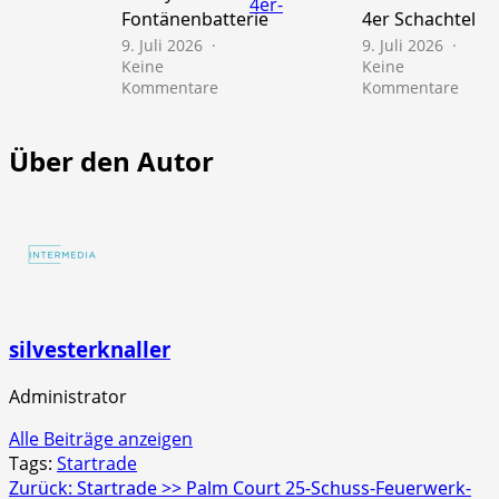
Fontänenbatterie
4er Schachtel
Schac
9. Juli 2026
9. Juli 2026
Keine
Keine
zu
zu
Kommentare
Kommentare
NICO
NICO
Europe
Euro
>>
>>
Über den Autor
Mr.
Scre
Glowyboo
Strob
Fontänenbatterie
4er
Schac
silvesterknaller
Administrator
Alle Beiträge anzeigen
Tags:
Startrade
Beitragsnavigation
Zurück:
Startrade >> Palm Court 25-Schuss-Feuerwerk-