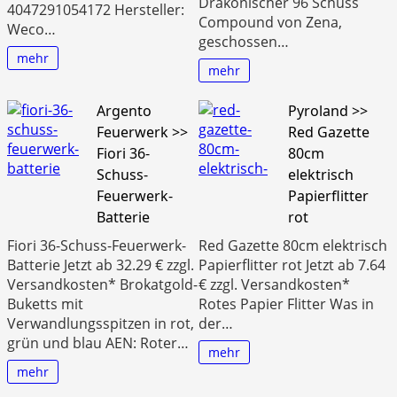
Drakonischer 96 Schuss
4047291054172 Hersteller:
Compound von Zena,
Weco…
geschossen…
mehr
mehr
Argento
Pyroland >>
Feuerwerk >>
Red Gazette
Fiori 36-
80cm
Schuss-
elektrisch
Feuerwerk-
Papierflitter
Batterie
rot
Fiori 36-Schuss-Feuerwerk-
Red Gazette 80cm elektrisch
Batterie Jetzt ab 32.29 € zzgl.
Papierflitter rot Jetzt ab 7.64
Versandkosten* Brokatgold-
€ zzgl. Versandkosten*
Buketts mit
Rotes Papier Flitter Was in
Verwandlungsspitzen in rot,
der…
grün und blau AEN: Roter…
mehr
mehr