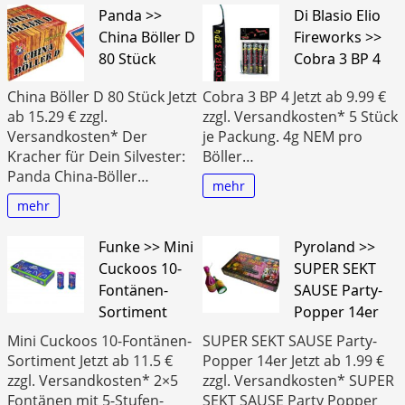
Panda >>
Di Blasio Elio
China Böller D
Fireworks >>
80 Stück
Cobra 3 BP 4
China Böller D 80 Stück Jetzt
Cobra 3 BP 4 Jetzt ab 9.99 €
ab 15.29 € zzgl.
zzgl. Versandkosten* 5 Stück
Versandkosten* Der
je Packung. 4g NEM pro
Kracher für Dein Silvester:
Böller…
Panda China-Böller…
mehr
mehr
Funke >> Mini
Pyroland >>
Cuckoos 10-
SUPER SEKT
Fontänen-
SAUSE Party-
Sortiment
Popper 14er
Mini Cuckoos 10-Fontänen-
SUPER SEKT SAUSE Party-
Sortiment Jetzt ab 11.5 €
Popper 14er Jetzt ab 1.99 €
zzgl. Versandkosten* 2×5
zzgl. Versandkosten* SUPER
Fontänen mit 5-Stufen-
SEKT SAUSE Party Popper