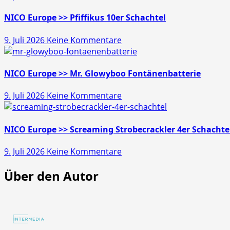
>>
Gold
NICO Europe >> Pfiffikus 10er Schachtel
Schatz
zu
9. Juli 2026
Keine Kommentare
45s
NICO
Europe
>>
NICO Europe >> Mr. Glowyboo Fontänenbatterie
Pfiffikus
zu
9. Juli 2026
Keine Kommentare
10er
NICO
Schachtel
Europe
>>
NICO Europe >> Screaming Strobecrackler 4er Schachte
Mr.
zu
9. Juli 2026
Keine Kommentare
Glowyboo
NICO
Fontänenbatterie
Über den Autor
Europe
>>
Screaming
Strobecrackler
4er
Schachtel