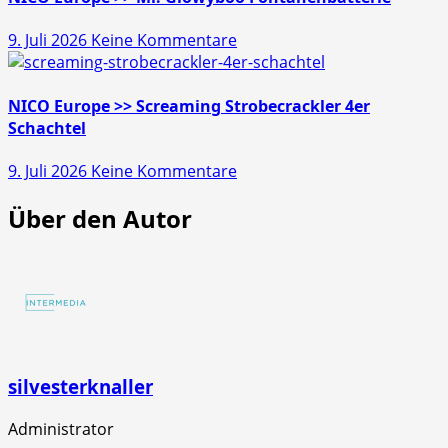
Pfiffikus
zu
9. Juli 2026
Keine Kommentare
10er
NICO
Schachtel
Europe
>>
NICO Europe >> Screaming Strobecrackler 4er
Mr.
Schachtel
Glowyboo
zu
9. Juli 2026
Keine Kommentare
Fontänenbatterie
NICO
Über den Autor
Europe
>>
Screaming
Strobecrackler
4er
Schachtel
silvesterknaller
Administrator