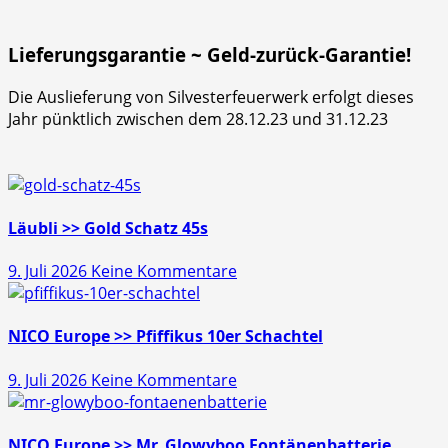
Lieferungsgarantie ~ Geld-zurück-Garantie!
Die Auslieferung von Silvesterfeuerwerk erfolgt dieses
Jahr pünktlich zwischen dem 28.12.23 und 31.12.23
Läubli >> Gold Schatz 45s
zu
9. Juli 2026
Keine Kommentare
Läubli
>>
Gold
NICO Europe >> Pfiffikus 10er Schachtel
Schatz
zu
9. Juli 2026
Keine Kommentare
45s
NICO
Europe
>>
NICO Europe >> Mr. Glowyboo Fontänenbatterie