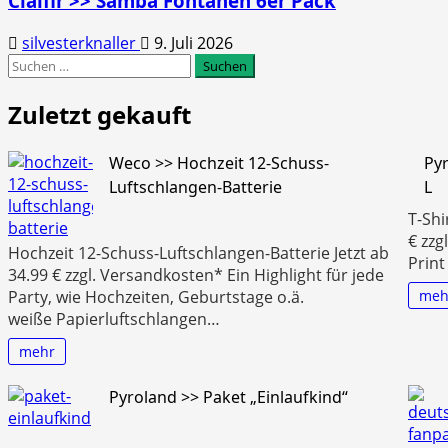
Cialfir >> Samba Fontänen 6er Pack
silvesterknaller
9. Juli 2026
Suchen
nach:
Zuletzt gekauft
Weco >> Hochzeit 12-Schuss-
Pyr
Luftschlangen-Batterie
L
T-Shi
€ zzg
Hochzeit 12-Schuss-Luftschlangen-Batterie Jetzt ab
Print
34.99 € zzgl. Versandkosten* Ein Highlight für jede
meh
Party, wie Hochzeiten, Geburtstage o.ä.
weiße Papierluftschlangen…
mehr
Pyroland >> Paket „Einlaufkind“