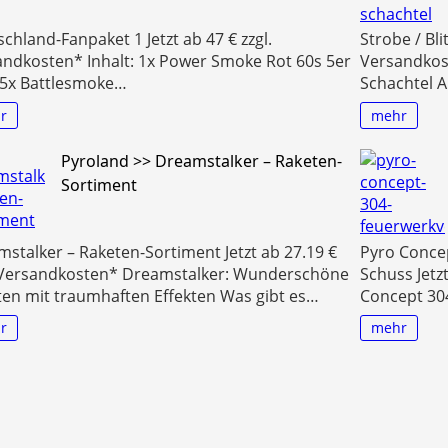
chland-Fanpaket 1 Jetzt ab 47 € zzgl.
Strobe / Bli
ndkosten* Inhalt: 1x Power Smoke Rot 60s 5er
Versandkos
 5x Battlesmoke…
Schachtel 
r
mehr
Pyroland >> Dreamstalker – Raketen-
Sortiment
stalker – Raketen-Sortiment Jetzt ab 27.19 €
Pyro Conce
. Versandkosten* Dreamstalker: Wunderschöne
Schuss Jetz
en mit traumhaften Effekten Was gibt es…
Concept 30
r
mehr