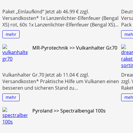
Paket „Einlaufkind“ Jetzt ab 46.99 € zzgl.
Deuts
Versandkosten* 1x Lanzenlichter-Elfenfeuer (Bengal
Versa
XS) rot, 60s 1x Lanzenlichter-Elfenfeuer (Bengal XS)…
Pack
mehr
meh
MR-Pyrotechnik >> Vulkanhalter Gr.70
Vulkanhalter Gr.70 Jetzt ab 11.04 € zzgl.
Dream
Versandkosten* Praktische Hilfe um Vulkanen einen
zzgl
besseren und sicheren Stand zu…
Raket
mehr
meh
Pyroland >> Spectralbengal 100s