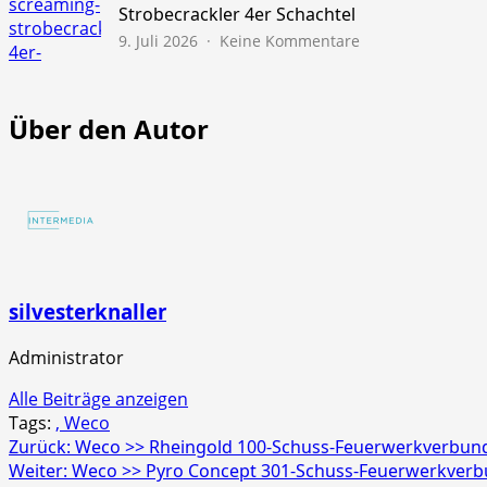
45s
Strobecrackler 4er Schachtel
zu
9. Juli 2026
Keine Kommentare
NICO
Europe
>>
Über den Autor
Screaming
Strobecrackler
4er
Schachtel
silvesterknaller
Administrator
Alle Beiträge anzeigen
Tags:
, Weco
Beitragsnavigation
Zurück:
Weco >> Rheingold 100-Schuss-Feuerwerkverbun
Weiter:
Weco >> Pyro Concept 301-Schuss-Feuerwerkver