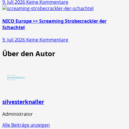
zu
9. Juli 2026
Keine Kommentare
10er
NICO
Schachtel
Europe
>>
NICO Europe >> Screaming Strobecrackler 4er
Mr.
Schachtel
Glowyboo
zu
9. Juli 2026
Keine Kommentare
Fontänenbatterie
NICO
Über den Autor
Europe
>>
Screaming
Strobecrackler
4er
Schachtel
silvesterknaller
Administrator
Alle Beiträge anzeigen