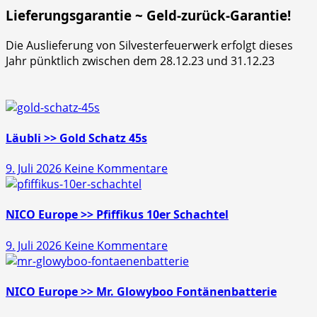
Lieferungsgarantie ~ Geld-zurück-Garantie!
Die Auslieferung von Silvesterfeuerwerk erfolgt dieses
Jahr pünktlich zwischen dem 28.12.23 und 31.12.23
Läubli >> Gold Schatz 45s
zu
9. Juli 2026
Keine Kommentare
Läubli
>>
Gold
NICO Europe >> Pfiffikus 10er Schachtel
Schatz
zu
9. Juli 2026
Keine Kommentare
45s
NICO
Europe
>>
NICO Europe >> Mr. Glowyboo Fontänenbatterie
Pfiffikus