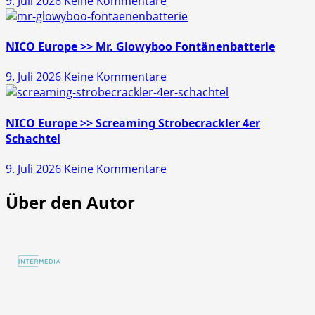
9. Juli 2026
Keine Kommentare
45s
NICO
Europe
>>
NICO Europe >> Mr. Glowyboo Fontänenbatterie
Pfiffikus
zu
9. Juli 2026
Keine Kommentare
10er
NICO
Schachtel
Europe
>>
NICO Europe >> Screaming Strobecrackler 4er
Mr.
Schachtel
Glowyboo
zu
9. Juli 2026
Keine Kommentare
Fontänenbatterie
NICO
Über den Autor
Europe
>>
Screaming
Strobecrackler
4er
Schachtel