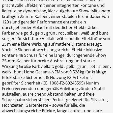
prachtvolle Effekte mit einer integrierten Fontäne und
liefert eine dynamische, klar aufgebaute Show. Mit einem
kräftigen 25‑mm‑Kaliber , einer stabilen Brenndauer von
120 s und gerader Performance entsteht ein
durchgehender Ablauf mit deutlicher Effektstärke .
Farben wie gold , gelb , grün , rot , silber , weiß und bunt
sorgen für sichtbare Vielfalt, während die Effekthöhe von
25 m eine klare Wirkung auf mittlere Distanz erzeugt.
Vorteile Sieben abwechslungsreiche Effekte inklusive
Fontäne 48 Schuss für eine lange, durchgehende Show
25‑mm‑Kaliber für breite Ausbreitung und starke
Wirkung Große Farbvielfalt: gold , gelb , grün , rot , silber ,
weiß , bunt Hohe Gesamt‑NEM von 0,528 kg für kräftige
Effektstärke Sicherheit & Nutzung F2‑Artikel mit
geprüfter Sicherheit (CE: 1008-F2-69245595) Nur im
Freien verwenden und gemäß Anleitung zünden Stabil
aufstellen, ausreichend Abstand halten und freie
Schussbahn sicherstellen Perfekt geeignet für: Silvester,
Hochzeiten, Gartenfeste – sowie für alle, die
abwechslungsreiche Effekte, lange Laufzeit und klare