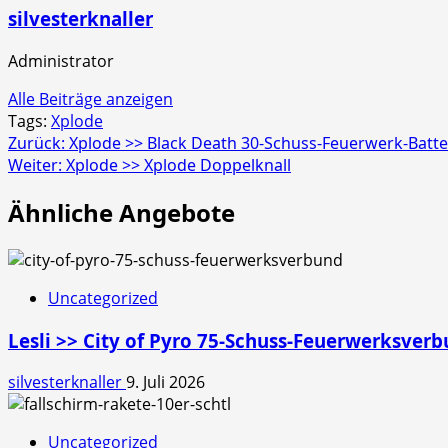
silvesterknaller
Administrator
Alle Beiträge anzeigen
Tags:
Xplode
Beitragsnavigation
Zurück:
Xplode >> Black Death 30-Schuss-Feuerwerk-Batte
Weiter:
Xplode >> Xplode Doppelknall
Ähnliche Angebote
Uncategorized
Lesli >> City of Pyro 75-Schuss-Feuerwerksver
silvesterknaller
9. Juli 2026
Uncategorized