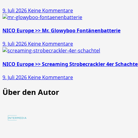
Schatz
zu
9. Juli 2026
Keine Kommentare
45s
NICO
Europe
>>
NICO Europe >> Mr. Glowyboo Fontänenbatterie
Pfiffikus
zu
9. Juli 2026
Keine Kommentare
10er
NICO
Schachtel
Europe
>>
NICO Europe >> Screaming Strobecrackler 4er Schachte
Mr.
zu
9. Juli 2026
Keine Kommentare
Glowyboo
NICO
Fontänenbatterie
Über den Autor
Europe
>>
Screaming
Strobecrackler
4er
Schachtel