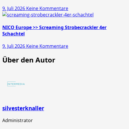
Pfiffikus
zu
9. Juli 2026
Keine Kommentare
10er
NICO
Schachtel
Europe
>>
NICO Europe >> Screaming Strobecrackler 4er
Mr.
Schachtel
Glowyboo
zu
9. Juli 2026
Keine Kommentare
Fontänenbatterie
NICO
Über den Autor
Europe
>>
Screaming
Strobecrackler
4er
Schachtel
silvesterknaller
Administrator