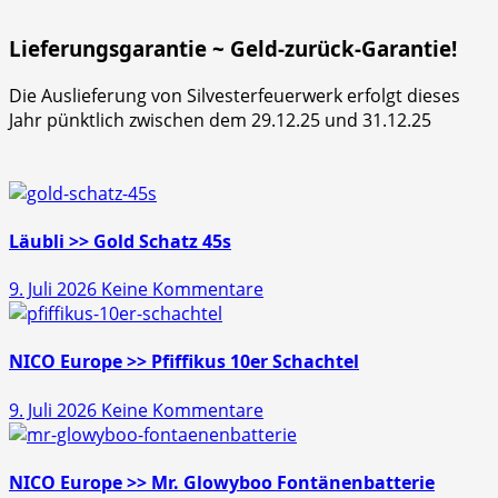
Lieferungsgarantie ~ Geld-zurück-Garantie!
Die Auslieferung von Silvesterfeuerwerk erfolgt dieses
Jahr pünktlich zwischen dem 29.12.25 und 31.12.25
Läubli >> Gold Schatz 45s
zu
9. Juli 2026
Keine Kommentare
Läubli
>>
Gold
NICO Europe >> Pfiffikus 10er Schachtel
Schatz
zu
9. Juli 2026
Keine Kommentare
45s
NICO
Europe
>>
NICO Europe >> Mr. Glowyboo Fontänenbatterie