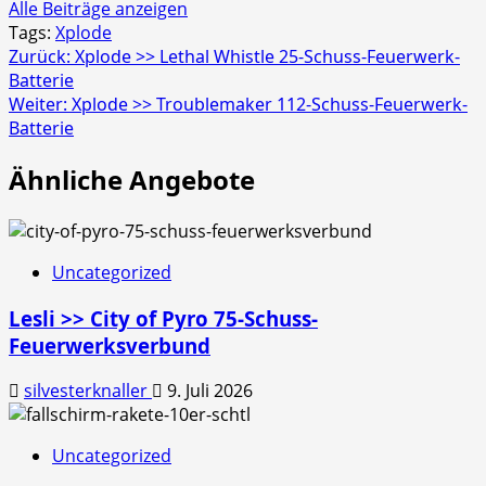
Alle Beiträge anzeigen
Tags:
Xplode
Beitragsnavigation
Zurück:
Xplode >> Lethal Whistle 25-Schuss-Feuerwerk-
Batterie
Weiter:
Xplode >> Troublemaker 112-Schuss-Feuerwerk-
Batterie
Ähnliche Angebote
Uncategorized
Lesli >> City of Pyro 75-Schuss-
Feuerwerksverbund
silvesterknaller
9. Juli 2026
Uncategorized