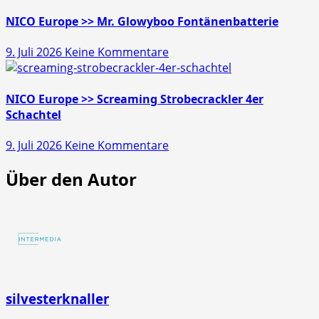
Europe
>>
NICO Europe >> Mr. Glowyboo Fontänenbatterie
Pfiffikus
zu
9. Juli 2026
Keine Kommentare
10er
NICO
Schachtel
Europe
>>
NICO Europe >> Screaming Strobecrackler 4er
Mr.
Schachtel
Glowyboo
zu
9. Juli 2026
Keine Kommentare
Fontänenbatterie
NICO
Über den Autor
Europe
>>
Screaming
Strobecrackler
4er
Schachtel
silvesterknaller