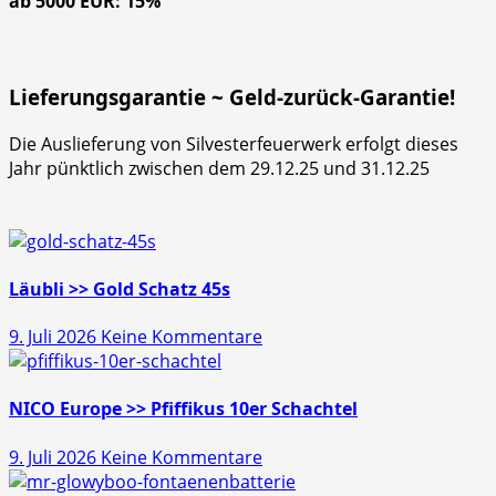
ab 5000 EUR: 15%
Lieferungsgarantie ~ Geld-zurück-Garantie!
Die Auslieferung von Silvesterfeuerwerk erfolgt dieses
Jahr pünktlich zwischen dem 29.12.25 und 31.12.25
Läubli >> Gold Schatz 45s
zu
9. Juli 2026
Keine Kommentare
Läubli
>>
Gold
NICO Europe >> Pfiffikus 10er Schachtel
Schatz
zu
9. Juli 2026
Keine Kommentare
45s
NICO