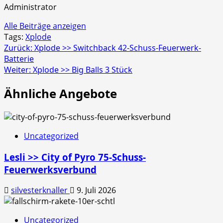
Administrator
Alle Beiträge anzeigen
Tags:
Xplode
Beitragsnavigation
Zurück:
Xplode >> Switchback 42-Schuss-Feuerwerk-
Batterie
Weiter:
Xplode >> Big Balls 3 Stück
Ähnliche Angebote
Uncategorized
Lesli >> City of Pyro 75-Schuss-
Feuerwerksverbund
silvesterknaller
9. Juli 2026
Uncategorized