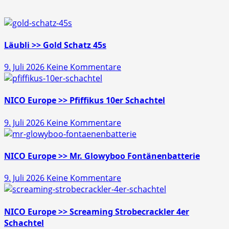
Läubli >> Gold Schatz 45s
zu
9. Juli 2026
Keine Kommentare
Läubli
>>
Gold
NICO Europe >> Pfiffikus 10er Schachtel
Schatz
zu
9. Juli 2026
Keine Kommentare
45s
NICO
Europe
>>
NICO Europe >> Mr. Glowyboo Fontänenbatterie
Pfiffikus
zu
9. Juli 2026
Keine Kommentare
10er
NICO
Schachtel
Europe
>>
NICO Europe >> Screaming Strobecrackler 4er
Mr.
Schachtel