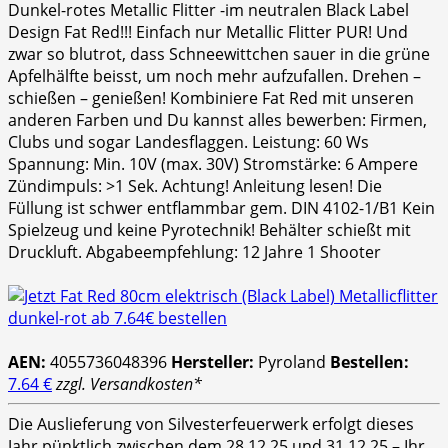
Dunkel-rotes Metallic Flitter -im neutralen Black Label
Design Fat Red!!! Einfach nur Metallic Flitter PUR! Und
zwar so blutrot, dass Schneewittchen sauer in die grüne
Apfelhälfte beisst, um noch mehr aufzufallen. Drehen –
schießen – genießen! Kombiniere Fat Red mit unseren
anderen Farben und Du kannst alles bewerben: Firmen,
Clubs und sogar Landesflaggen. Leistung: 60 Ws
Spannung: Min. 10V (max. 30V) Stromstärke: 6 Ampere
Zündimpuls: >1 Sek. Achtung! Anleitung lesen! Die
Füllung ist schwer entflammbar gem. DIN 4102-1/B1 Kein
Spielzeug und keine Pyrotechnik! Behälter schießt mit
Druckluft. Abgabeempfehlung: 12 Jahre 1 Shooter
AEN:
4055736048396
Hersteller:
Pyroland
Bestellen:
7.64 €
zzgl. Versandkosten*
Die Auslieferung von Silvesterfeuerwerk erfolgt dieses
Jahr pünktlich zwischen dem 28.12.25 und 31.12.25 – Ihr