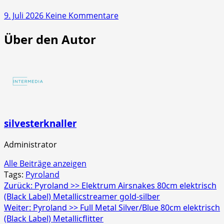
Glowyboo
zu
9. Juli 2026
Keine Kommentare
Fontänenbatterie
NICO
Über den Autor
Europe
>>
Screaming
Strobecrackler
4er
Schachtel
silvesterknaller
Administrator
Alle Beiträge anzeigen
Tags:
Pyroland
Beitragsnavigation
Zurück:
Pyroland >> Elektrum Airsnakes 80cm elektrisch
(Black Label) Metallicstreamer gold-silber
Weiter:
Pyroland >> Full Metal Silver/Blue 80cm elektrisch
(Black Label) Metallicflitter