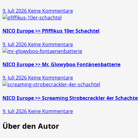
zu
9. Juli 2026
Keine Kommentare
Läubli
>>
Gold
NICO Europe >> Pfiffikus 10er Schachtel
Schatz
zu
9. Juli 2026
Keine Kommentare
45s
NICO
Europe
>>
NICO Europe >> Mr. Glowyboo Fontänenbatterie
Pfiffikus
zu
9. Juli 2026
Keine Kommentare
10er
NICO
Schachtel
Europe
>>
NICO Europe >> Screaming Strobecrackler 4er Schachte
Mr.
zu
9. Juli 2026
Keine Kommentare
Glowyboo
NICO
Fontänenbatterie
Über den Autor
Europe
>>
Screaming