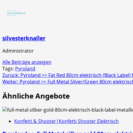
Strobecrackler
4er
Schachtel
silvesterknaller
Administrator
Alle Beiträge anzeigen
Tags:
Pyroland
Beitragsnavigation
Zurück:
Pyroland >> Fat Red 80cm elektrisch (Black Label) M
Weiter:
Pyroland >> Full Metal Silver/Green 80cm elektrisch 
Ähnliche Angebote
Konfetti & Shooter|Konfetti Shooter Elektrisch